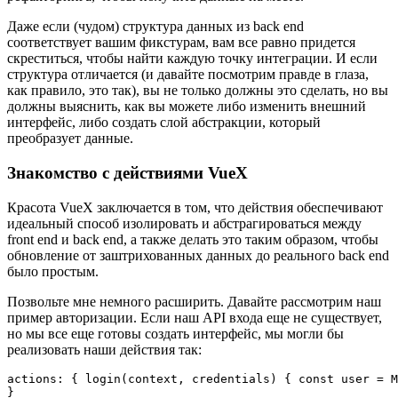
Даже если (чудом) структура данных из back end
соответствует вашим фикстурам, вам все равно придется
скреститься, чтобы найти каждую точку интеграции. И если
структура отличается (и давайте посмотрим правде в глаза,
как правило, это так), вы не только должны это сделать, но вы
должны выяснить, как вы можете либо изменить внешний
интерфейс, либо создать слой абстракции, который
преобразует данные.
Знакомство с действиями VueX
Красота VueX заключается в том, что действия обеспечивают
идеальный способ изолировать и абстрагироваться между
front end и back end, а также делать это таким образом, чтобы
обновление от заштрихованных данных до реального back end
было простым.
Позвольте мне немного расширить. Давайте рассмотрим наш
пример авторизации. Если наш API входа еще не существует,
но мы все еще готовы создать интерфейс, мы могли бы
реализовать наши действия так:
actions: { login(context, credentials) { const user = M