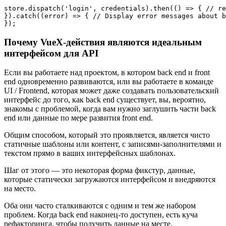
store.dispatch('login', credentials).then(() => { // re
}).catch((error) => { // Display error messages about b
Почему VueX-действия являются идеальным
интерфейсом для API
Если вы работаете над проектом, в котором back end и front
end одновременно развиваются, или вы работаете в команде
UI / Frontend, которая может даже создавать пользовательский
интерфейс до того, как back end существует, вы, вероятно,
знакомы с проблемой, когда вам нужно заглушить части back
end или данные по мере развития front end.
Общим способом, который это проявляется, является чисто
статичные шаблоны или контент, с записями-заполнителями и
текстом прямо в ваших интерфейсных шаблонах.
Шаг от этого — это некоторая форма фикстур, данные,
которые статически загружаются интерфейсом и внедряются
на место.
Оба они часто сталкиваются с одним и тем же набором
проблем. Когда back end наконец-то доступен, есть куча
рефакторинга, чтобы получить данные на месте.