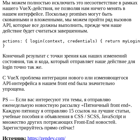
Мы можем полностью исключить это несоответствие в рамках
нашего VueX-действия, не позволяя нам ничего менять в
нашем интерфейсе. Поскольку promises могут быть
скованными и вложенными, мы можем пройти ряд вызовов
API, которые все должны выполнить, прежде чем наше
действие будет считаться завершенным.
actions: { login(context, credentials) { return myLogin
Конечный результат с точки зрения как наших изменений
состояния, так и кода, который отправляет наше действие для
login точно так же.
С VueX проблема интеграции нового или изменяющегося
API-интерфейса в нашем front end была значительно
упрощена.
PS — Если вас интересуют эти темы, я отправляю
еженедельную новостную рассылку «Пятничный front end».
Каждую пятницу я отправляю 15 ссылок на лучшие статьи,
учебные пособия и объявления в CSS / SCSS, JavaScript и
множество других потрясающих Front-End новостей.
Зарегистрируйтесь прямо сейчас!
Источник:
https://zendev.com/