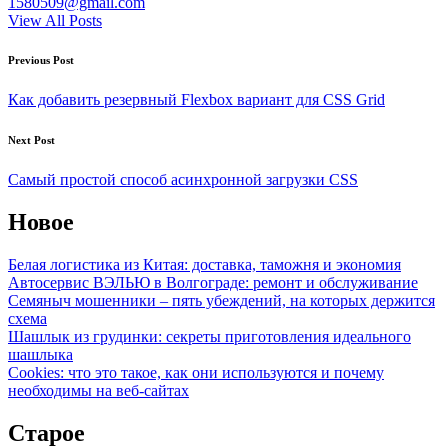
1580509@gmail.com
View All Posts
Post
Previous Post
navigation
Как добавить резервный Flexbox вариант для CSS Grid
Next Post
Самый простой способ асинхронной загрузки CSS
Новое
Белая логистика из Китая: доставка, таможня и экономия
Автосервис ВЭЛЬЮ в Волгограде: ремонт и обслуживание
Семяныч мошенники – пять убеждений, на которых держится
схема
Шашлык из грудинки: секреты приготовления идеального
шашлыка
Cookies: что это такое, как они используются и почему
необходимы на веб-сайтах
Старое