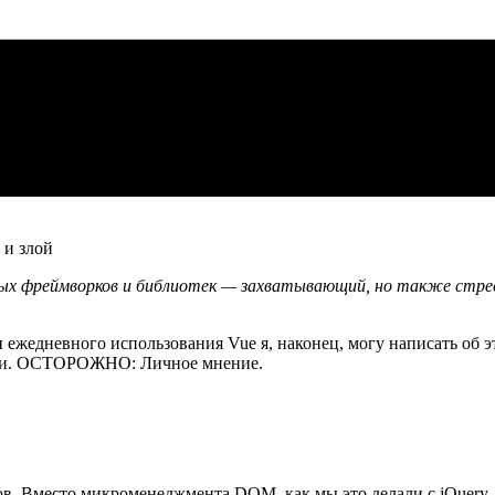
новых фреймворков и библиотек — захватывающий, но также стре
 ежедневного использования Vue я, наконец, могу написать об 
атки. ОСТОРОЖНО: Личное мнение.
. Вместо микроменеджмента DOM, как мы это делали с jQuery, 