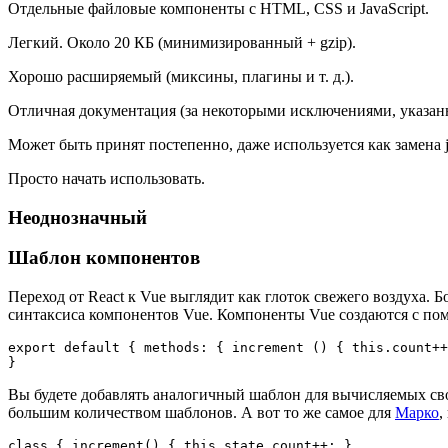
Отдельные файловые компоненты с HTML, CSS и JavaScript.
Легкий. Около 20 КБ (минимизированный + gzip).
Хорошо расширяемый (миксины, плагины и т. д.).
Отличная документация (за некоторыми исключениями, указа
Может быть принят постепенно, даже используется как замена j
Просто начать использовать.
Неоднозначный
Шаблон компонентов
Переход от React к Vue выглядит как глоток свежего воздуха. Б
синтаксиса компонентов Vue. Компоненты Vue создаются с по
export default { methods: { increment () { this.count++
Вы будете добавлять аналогичный шаблон для вычисляемых сво
большим количеством шаблонов. А вот то же самое для
Марко
,
class { increment() { this.state.count++; }
