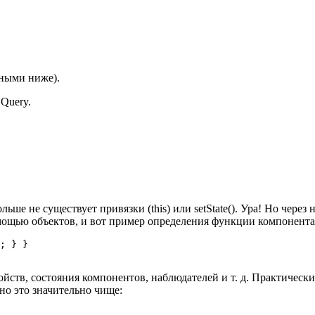
нными ниже).
Query.
ольше не существует привязки (this) или setState(). Ура! Но чер
мощью объектов, и вот пример определения функции компонента
; } }

йств, состояния компонентов, наблюдателей и т. д. Практически
 но это значительно чище: