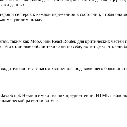
язки данных.
ттеров и сеттеров к каждой переменной в состоянии, чтобы она
, как мы увидим позже.
ам, таким как MobX или React Router, для критических частей п
Это отличные библиотеки сами по себе, но тот факт, что они б
зводительности с запасом хватает для подавляющего большинств
в JavaScript. Независимо от ваших предпочтений, HTML-шаблон
инамической разметки во Vue.