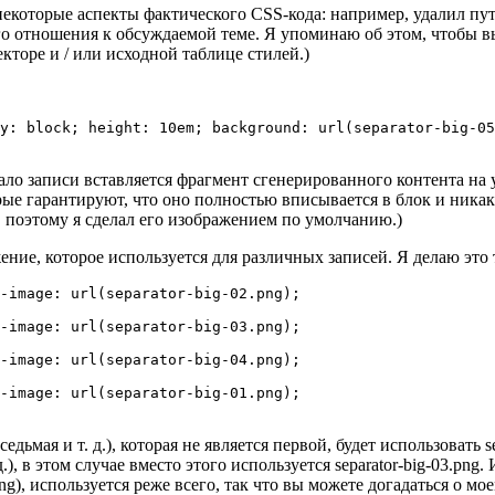
некоторые аспекты фактического CSS-кода: например, удалил пути
о отношения к обсуждаемой теме. Я упоминаю об этом, чтобы в
кторе и / или исходной таблице стилей.)
y: block; height: 10em; background: url(separator-big-05
ачало записи вставляется фрагмент сгенерированного контента на
рые гарантируют, что оно полностью вписывается в блок и никакая
, поэтому я сделал его изображением по умолчанию.)
ение, которое используется для различных записей. Я делаю это 
-image: url(separator-big-02.png);

-image: url(separator-big-03.png);

-image: url(separator-big-04.png);

-image: url(separator-big-01.png);

едьмая и т. д.), которая не является первой, будет использовать se
.), в этом случае вместо этого используется separator-big-03.png
.png), используется реже всего, так что вы можете догадаться о м