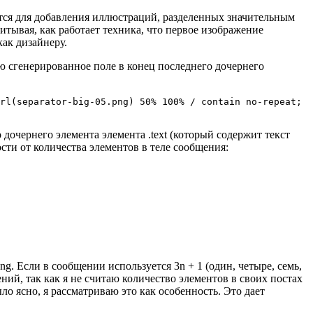
ется для добавления иллюстраций, разделенных значительным
итывая, как работает техника, что первое изображение
как дизайнеру.
ю сгенерированное поле в конец последнего дочернего
rl(separator-big-05.png) 50% 100% / contain no-repeat;

дочернего элемента элемента .text (который содержит текст
ости от количества элементов в теле сообщения:
g. Если в сообщении используется 3n + 1 (один, четыре, семь,
ний, так как я не считаю количество элементов в своих постах
ло ясно, я рассматриваю это как особенность. Это дает