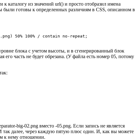
 к каталогу из значений url() и просто отобразил имена
ы были готовы к определенных различиям в CSS, описанном в
.png) 50% 100% / contain no-repeat;

 уровне блока с учетом высоты, и в сгенерированный блок
 его часть не будет обрезана. (У файла есть номер 05, потому
так:
parator-big-02.png вместо -05.png. Если запись не является
. И так далее, через каждую пятую плюс один. И, как вы можете
оем к нему отношении.