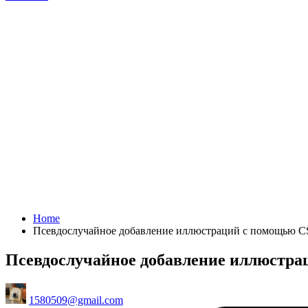
Home
Псевдослучайное добавление иллюстраций с помощью C
Псевдослучайное добавление иллюстра
Posted
1580509@gmail.com
by