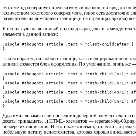
Этот метод генерирует предсказуемый шаблон, но вряд ли он 
количеством текстового содержимого, плюс есть достаточно аль
разделителя на домашней странице (и на страницах архива) все
Я использую аналогичный подход для разделителя между тексто
элемента в данной записи:
.single #thoughts article .text > *:last-child:after { 
}
Таким образом, на любой странице, классифицированной как sin
записи) создается блок оформления. По умолчанию, опять же — 
.single #thoughts article .text > *:nth-child(2n+1)::af
}

.single #thoughts article .text > *:nth-child(3n+1)::af
}

.single #thoughts article .text > *:nth-child(4n+1)::af
}

.single #thoughts article .text > *:nth-child(5n+1)::af
}
Другими словами: если последний дочерний элемент текста сооб
десять, тринадцать…) HTML- элементов — separator-big-03.png.
по мере их написания. И это также означает, что если я отред
небольшую патину непостоянства, которая хорошо вписывается