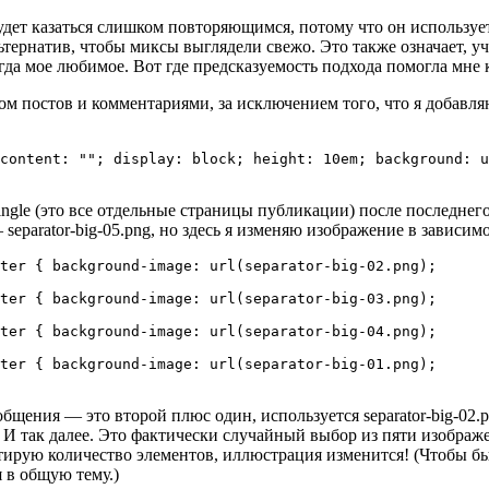
будет казаться слишком повторяющимся, потому что он использу
тернатив, чтобы миксы выглядели свежо. Это также означает, уч
гда мое любимое. Вот где предсказуемость подхода помогла мне 
м постов и комментариями, за исключением того, что я добавля
content: ""; display: block; height: 10em; background: u
gle (это все отдельные страницы публикации) после последнего 
separator-big-05.png, но здесь я изменяю изображение в зависим
ter { background-image: url(separator-big-02.png);

ter { background-image: url(separator-big-03.png);

ter { background-image: url(separator-big-04.png);

ter { background-image: url(separator-big-01.png);

щения — это второй плюс один, используется separator-big-02.pn
 И так далее. Это фактически случайный выбор из пяти изображе
актирую количество элементов, иллюстрация изменится! (Чтобы бы
 в общую тему.)