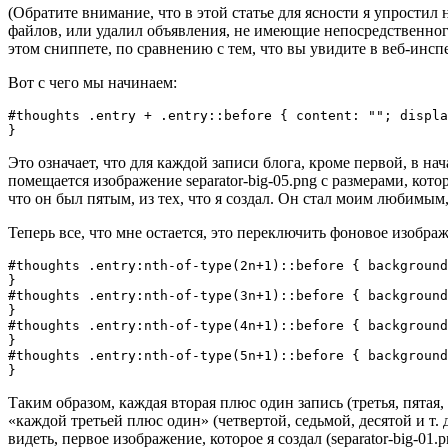
(Обратите внимание, что в этой статье для ясности я упростил 
файлов, или удалил объявления, не имеющие непосредственног
этом сниппете, по сравнению с тем, что вы увидите в веб-инспе
Вот с чего мы начинаем:
#thoughts .entry + .entry::before { content: ""; displa
}
Это означает, что для каждой записи блога, кроме первой, в н
помещается изображение separator-big-05.png с размерами, кото
что он был пятым, из тех, что я создал. Он стал моим любимым
Теперь все, что мне остается, это переключить фоновое изображ
#thoughts .entry:nth-of-type(2n+1)::before { background
}

#thoughts .entry:nth-of-type(3n+1)::before { background
}

#thoughts .entry:nth-of-type(4n+1)::before { background
}

#thoughts .entry:nth-of-type(5n+1)::before { background
}
Таким образом, каждая вторая плюс один запись (третья, пятая, с
«каждой третьей плюс один» (четвертой, седьмой, десятой и т. д
видеть, первое изображение, которое я создал (separator-big-01