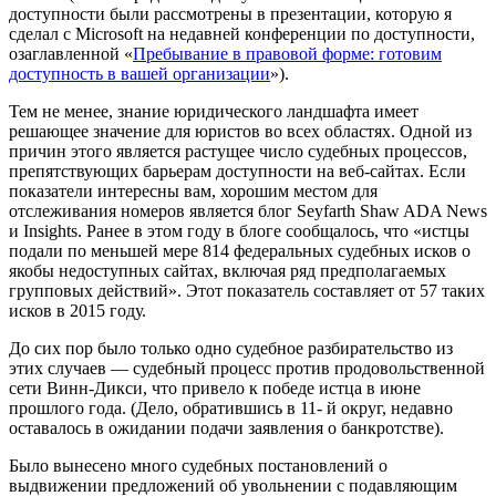
доступности были рассмотрены в презентации, которую я
сделал с Microsoft на недавней конференции по доступности,
озаглавленной «
Пребывание в правовой форме: готовим
доступность в вашей организации
»).
Тем не менее, знание юридического ландшафта имеет
решающее значение для юристов во всех областях. Одной из
причин этого является растущее число судебных процессов,
препятствующих барьерам доступности на веб-сайтах. Если
показатели интересны вам, хорошим местом для
отслеживания номеров является блог Seyfarth Shaw ADA News
и Insights. Ранее в этом году в блоге сообщалось, что «истцы
подали по меньшей мере 814 федеральных судебных исков о
якобы недоступных сайтах, включая ряд предполагаемых
групповых действий». Этот показатель составляет от 57 таких
исков в 2015 году.
До сих пор было только одно судебное разбирательство из
этих случаев — судебный процесс против продовольственной
сети Винн-Дикси, что привело к победе истца в июне
прошлого года. (Дело, обратившись в 11- й округ, недавно
оставалось в ожидании подачи заявления о банкротстве).
Было вынесено много судебных постановлений о
выдвижении предложений об увольнении с подавляющим