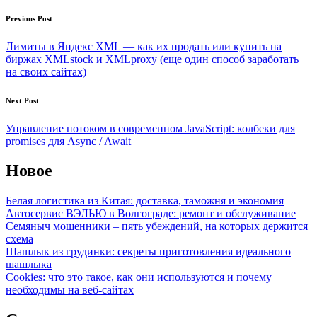
Post
Previous Post
navigation
Лимиты в Яндекс XML — как их продать или купить на
биржах XMLstock и XMLproxy (еще один способ заработать
на своих сайтах)
Next Post
Управление потоком в современном JavaScript: колбеки для
promises для Async / Await
Новое
Белая логистика из Китая: доставка, таможня и экономия
Автосервис ВЭЛЬЮ в Волгограде: ремонт и обслуживание
Семяныч мошенники – пять убеждений, на которых держится
схема
Шашлык из грудинки: секреты приготовления идеального
шашлыка
Cookies: что это такое, как они используются и почему
необходимы на веб-сайтах