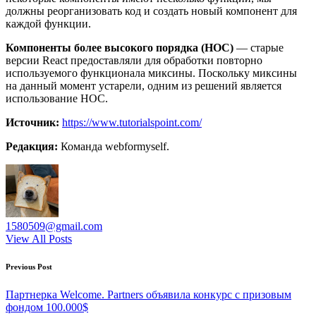
должны реорганизовать код и создать новый компонент для
каждой функции.
Компоненты более высокого порядка (HOC)
— старые
версии React предоставляли для обработки повторно
используемого функционала миксины. Поскольку миксины
на данный момент устарели, одним из решений является
использование HOC.
Источник:
https://www.tutorialspoint.com/
Редакция:
Команда webformyself.
1580509@gmail.com
View All Posts
Post
Previous Post
navigation
Партнерка Welcome. Partners объявила конкурс с призовым
фондом 100.000$