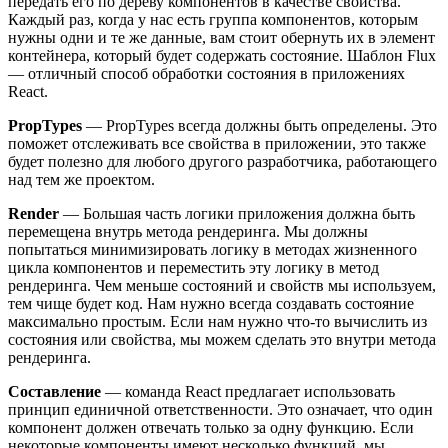
передать его по дереву компонентов в качестве свойства.
Каждый раз, когда у нас есть группа компонентов, которым
нужны одни и те же данные, вам стоит обернуть их в элемент
контейнера, который будет содержать состояние. Шаблон Flux
— отличный способ обработки состояния в приложениях
React.
PropTypes
— PropTypes всегда должны быть определены. Это
поможет отслеживать все свойства в приложении, это также
будет полезно для любого другого разработчика, работающего
над тем же проектом.
Render
— Большая часть логики приложения должна быть
перемещена внутрь метода рендеринга. Мы должны
попытаться минимизировать логику в методах жизненного
цикла компонентов и переместить эту логику в метод
рендеринга. Чем меньше состояний и свойств мы используем,
тем чище будет код. Нам нужно всегда создавать состояние
максимально простым. Если нам нужно что-то вычислить из
состояния или свойства, мы можем сделать это внутри метода
рендеринга.
Составление
— команда React предлагает использовать
принцип единичной ответственности. Это означает, что один
компонент должен отвечать только за одну функцию. Если
некоторые компоненты имеют несколько функций, мы