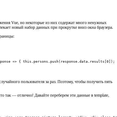
жения Vue, но некоторые из них содержат много ненужных
лекает новый набор данных при прокрутке вниз окна браузера.
траницы:
ponse => { this.persons.push(response.data.results[0]); 
случайного пользователя за раз. Поэтому, чтобы получить пять
то так — отлично! Давайте переберем эти данные в template,