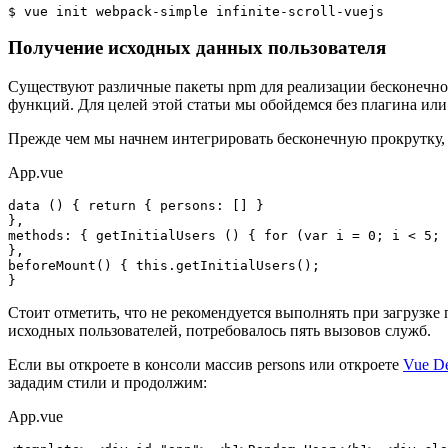
$ vue init webpack-simple infinite-scroll-vuejs 
Получение исходных данных пользователя
Существуют различные пакеты npm для реализации бесконечной
функций. Для целей этой статьи мы обойдемся без плагина или
Прежде чем мы начнем интегрировать бесконечную прокрутку, 
App.vue
data () { return { persons: [] }

},

methods: { getInitialUsers () { for (var i = 0; i < 5; 
},

beforeMount() { this.getInitialUsers();

Стоит отметить, что не рекомендуется выполнять при загрузке 
исходных пользователей, потребовалось пять вызовов служб.
Если вы откроете в консоли массив persons или откроете
Vue De
зададим стили и продолжим:
App.vue