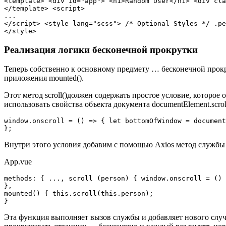
<template> <div id="app"> <h1>Random User</h1> <div cla
</template> <script>

...

</script> <style lang="scss"> /* Optional Styles */ .pe
Реализация логики бесконечной прокрутки
Теперь собственно к основному предмету … бесконечной прокру
приложения mounted().
Этот метод scroll()должен содержать простое условие, которо
использовать свойства объекта документа documentElement.scrol
window.onscroll = () => { let bottomOfWindow = document
Внутри этого условия добавим с помощью Axios метод службы 
App.vue
methods: { ..., scroll (person) { window.onscroll = () 
},

mounted() { this.scroll(this.person);

Эта функция выполняет вызов службы и добавляет нового случай