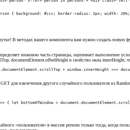
ss="person" v-for="person in persons"> <div class="left"
rson { background: #ccc; border-radius: 2px; width: 20%;
тке! В методах вашего компонента вам нужно создать новую функ
е определяет нижнюю часть страницы, оценивает выполнение усло
lTop, documentElement.offsetHeight и свойство окна innerHeight
.documentElement.scrollTop + window.innerHeight === docu
GET для извлечения другого случайного пользователя из Random
=> { let bottomOfWindow = document.documentElement.scrol
ного «пользователя» в массив persons только тогда, когда поль