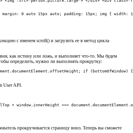
> <img :src="person.picture.large"> </div> <div class="r
 margin: 0 auto 15px auto; padding: 15px; img { width: 1
цию с именем scroll() и загрузить ее в метод цикла
вия, как истину или ложь, и выполняет что-то. Мы будем
, чтобы определить, нужно ли выполнять прокрутку:
ment.documentElement.offsetHeight; if (bottomOfWindow) {
 User API.
lTop + window.innerHeight === document.documentElement.o
зователь прокручивается страницу вниз. Теперь вы сможете