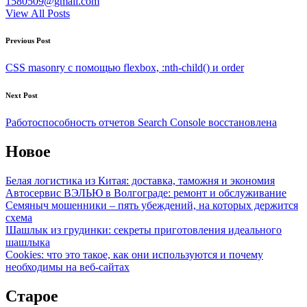
1580509@gmail.com
View All Posts
Post
Previous Post
navigation
CSS masonry с помощью flexbox, :nth-child() и order
Next Post
Работоспособность отчетов Search Console восстановлена
Новое
Белая логистика из Китая: доставка, таможня и экономия
Автосервис ВЭЛЬЮ в Волгограде: ремонт и обслуживание
Семяныч мошенники – пять убеждений, на которых держится
схема
Шашлык из грудинки: секреты приготовления идеального
шашлыка
Cookies: что это такое, как они используются и почему
необходимы на веб-сайтах
Старое