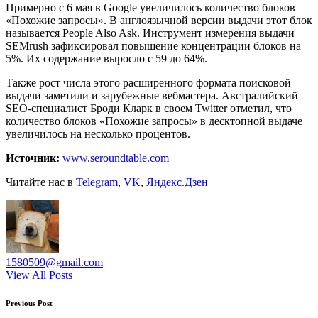
Примерно с 6 мая в Google увеличилось количество блоков
«Похожие запросы». В англоязычной версии выдачи этот блок
называется People Also Ask. Инструмент измерения выдачи
SEMrush зафиксировал повышение концентрации блоков на
5%. Их содержание выросло с 59 до 64%.
Также рост числа этого расширенного формата поисковой
выдачи заметили и зарубежные вебмастера. Австралийский
SEO-специалист Броди Кларк в своем Twitter отметил, что
количество блоков «Похожие запросы» в десктопной выдаче
увеличилось на несколько процентов.
Источник:
www.seroundtable.com
Читайте нас в
Telegram
,
VK
,
Яндекс.Дзен
1580509@gmail.com
View All Posts
Post
Previous Post