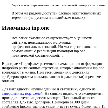
*при клике по картинке она откроется в полный размер в новом окне
В этом же разделе доступен словарь криптовалютных
терминов (на русском и английском языках).
Изюминка inp.one
Все ранее сказанное свидетельствует о ценности
сайта как неиссякаемого источника
профессиональных знаний. Но мы еще ни слова не
обмолвились о реализации командой inp.one
практической составляющей…
В разделе «Портфель» размещена самая ценная информация –
подробно расписанные стратегии, которые аналитики inp.one
воплощают в жизнь. При этом сведения о действиях
трейдеров проекта выкладываются (практически) в режиме
онлайн.
Для наглядности изучим данные и статистику одного из
завершенных портфелей
. На снимке видно, что эксперимент
проходил в течение десяти месяцев. Начальный депозит
составлял 3,75 тыс. долларов. Примерно за 300 дней
трейдерам inp.one удалось увеличить эту сумму более чем в 11