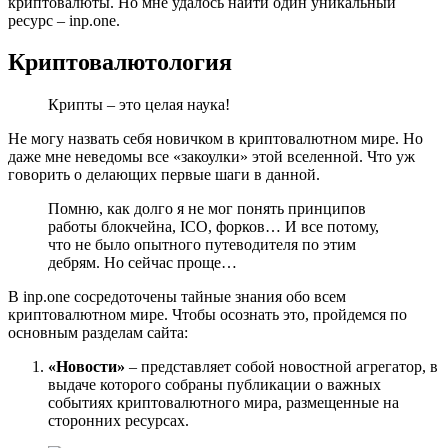
криптовалюты. Но мне удалось найти один уникальный
ресурс – inp.one.
Криптовалютология
Крипты – это целая наука!
Не могу назвать себя новичком в криптовалютном мире. Но
даже мне неведомы все «закоулки» этой вселенной. Что уж
говорить о делающих первые шаги в данной.
Помню, как долго я не мог понять принципов
работы блокчейна, ICO, форков… И все потому,
что не было опытного путеводителя по этим
дебрям. Но сейчас проще…
В inp.one сосредоточены тайные знания обо всем
криптовалютном мире. Чтобы осознать это, пройдемся по
основным разделам сайта:
«Новости»
– представляет собой новостной агрегатор, в
выдаче которого собраны публикации о важных
событиях криптовалютного мира, размещенные на
сторонних ресурсах.