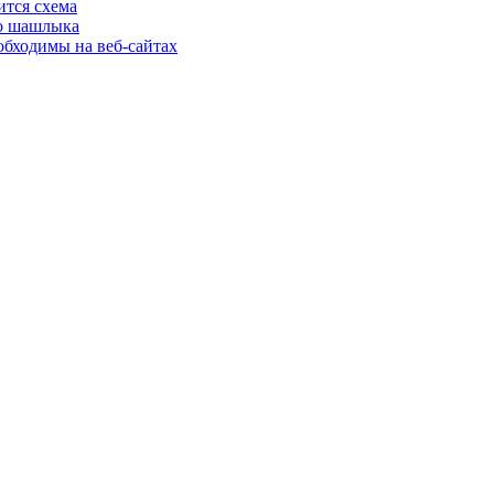
ится схема
го шашлыка
еобходимы на веб-сайтах