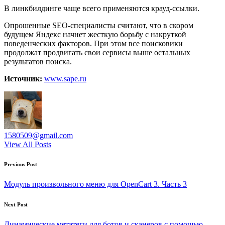
В линкбилдинге чаще всего применяются крауд-ссылки.
Опрошенные SEO-специалисты считают, что в скором
будущем Яндекс начнет жесткую борьбу с накруткой
поведенческих факторов. При этом все поисковики
продолжат продвигать свои сервисы выше остальных
результатов поиска.
Источник:
www.sape.ru
1580509@gmail.com
View All Posts
Post
Previous Post
navigation
Модуль произвольного меню для OpenCart 3. Часть 3
Next Post
Динамические метатеги для ботов и сканеров с помощью