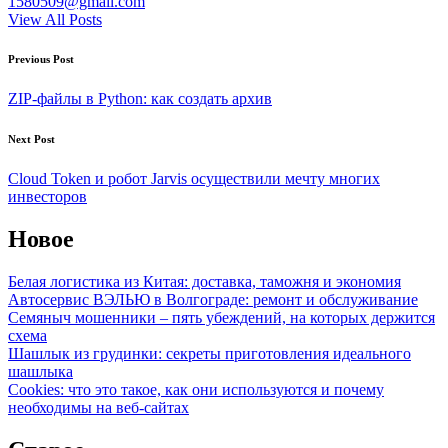
1580509@gmail.com
View All Posts
Post
Previous Post
navigation
ZIP-файлы в Python: как создать архив
Next Post
Cloud Token и робот Jarvis осуществили мечту многих
инвесторов
Новое
Белая логистика из Китая: доставка, таможня и экономия
Автосервис ВЭЛЬЮ в Волгограде: ремонт и обслуживание
Семяныч мошенники – пять убеждений, на которых держится
схема
Шашлык из грудинки: секреты приготовления идеального
шашлыка
Cookies: что это такое, как они используются и почему
необходимы на веб-сайтах