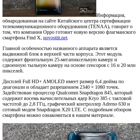
Информация,
обнародованная на сайте Китайского центра сертификации
телекоммуникационного оборудования (TENAA), говорит о
том, что компания Oppo готовит новую версию флагманского
смартфона Find X,
novostiit.net
.
Главной особенностью названного аппарата является
выдвижной блок в верхней части корпуса. Этот модуль
содержит фронтальную 25-мегапиксельную камеру и
сдвоенную тыльную камеру на основе сенсоров с 16 и 20 млн
пикселей.
Дисплей Full HD+ AMOLED имеет размер 6,4 дюйма по
диагонали и обладает разрешением 2340 × 1080 точек.
Задействован процессор Qualcomm Snapdragon 845, который
содержит восемь вычислительных ядер Kryo 385 с тактовой
частотой до 2,8 ГГц, графический контроллер Adreno 630 и
сотовый модем Snapdragon X20 LTE. С подробным обзором
смартфона можно ознакомиться в нашем материале.