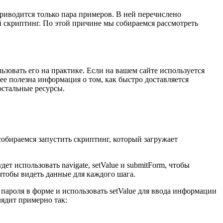
риводится только пара примеров. В ней перечислено
й скриптинг. По этой причине мы собираемся рассмотреть
зовать его на практике. Если на вашем сайте используется
лее полезна информация о том, как быстро доставляется
остальные ресурсы.
собираемся запустить скриптинг, который загружает
 использовать navigate, setValue и submitForm, чтобы
чтобы видеть данные для каждого шага.
пароля в форме и использовать setValue для ввода информации
ядит примерно так: