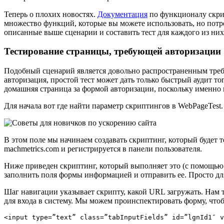
Теперь о плохих новостях.
Документация
по функционалу скрип
множество функций, которые вы можете использовать, но потре
описанные выше сценарии и составить тест для каждого из них,
Тестирование страницы, требующей авторизации
Подобный сценарий является довольно распространенным требов
авторизация, простой тест может дать только быстрый аудит то
домашняя страница за формой авторизации, поскольку именно н
Для начала вот где найти параметр скриптингов в WebPageTest.
В этом поле мы начинаем создавать скриптинг, который будет 
machmetrics.com и регистрируется в панели пользователя.
Ниже приведен скриптинг, который выполняет это (с помощью п
заполнить поля формы информацией и отправить ее. Просто для
Шаг навигации указывает скрипту, какой URL загружать. Нам 
для входа в систему. Мы можем проинспектировать форму, чт
<input type=”text” class=”tabInputFields” id=”lgnId1″ v