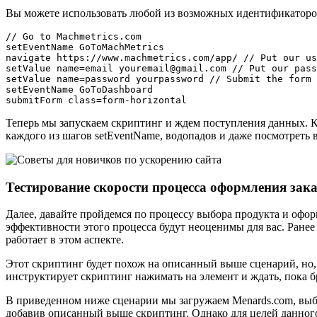
Вы можете использовать любой из возможных идентификаторов: i
// Go to Machmetrics.com

setEventName GoToMachMetrics

navigate https://www.machmetrics.com/app/ // Put our us
setValue name=email youremail@gmail.com // Put our pass
setValue name=password yourpassword // Submit the form

setEventName GoToDashboard

submitForm class=form-horizontal
Теперь мы запускаем скриптинг и ждем поступления данных. Ка
каждого из шагов setEventName, водопадов и даже посмотреть 
Тестирование скорости процесса оформления зака
Далее, давайте пройдемся по процессу выбора продукта и офор
эффективности этого процесса будут неоценимы для вас. Ранее
работает в этом аспекте.
Этот скриптинг будет похож на описанный выше сценарий, но, 
инструктирует скриптинг нажимать на элемент и ждать, пока б
В приведенном ниже сценарии мы загружаем Menards.com, выбир
добавив описанный выше скриптинг. Однако для целей данного