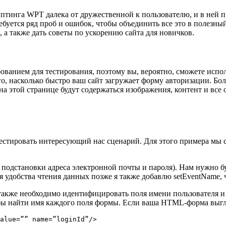
тинга WPT далека от дружественной к пользователю, и в ней п
буется ряд проб и ошибок, чтобы объединить все это в полезны
 а также дать советы по ускорению сайта для новичков.
анием для тестирования, поэтому вы, вероятно, сможете исполь
го, насколько быстро ваш сайт загружает форму авторизации. Бо
а этой странице будут содержаться изображения, контент и все 
тестировать интересующий нас сценарий. Для этого примера мы 
одстановки адреса электронной почты и пароля). Нам нужно будет
 удобства чтения данных позже я также добавлю setEventName, 
также необходимо идентифицировать поля имени пользователя и 
обы найти имя каждого поля формы. Если ваша HTML-форма выгл
alue=”” name=”loginId”/>