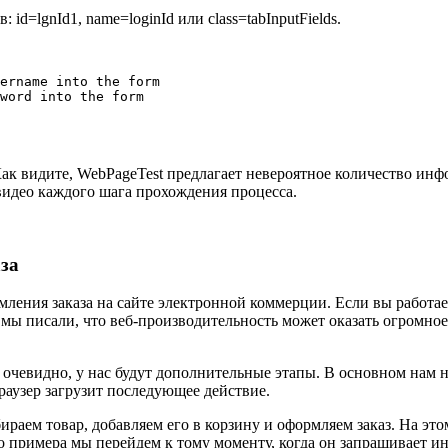
d=lgnId1, name=loginId или class=tabInputFields.
ername into the form

word into the form

к видите, WebPageTest предлагает невероятное количество инфо
видео каждого шага прохождения процесса.
за
мления заказа на сайте электронной коммерции. Если вы работа
 мы писали, что веб-производительность может оказать огромное
очевидно, у нас будут дополнительные этапы. В основном нам н
раузер загрузит последующее действие.
аем товар, добавляем его в корзину и оформляем заказ. На это
 примера мы перейдем к тому моменту, когда он запрашивает и