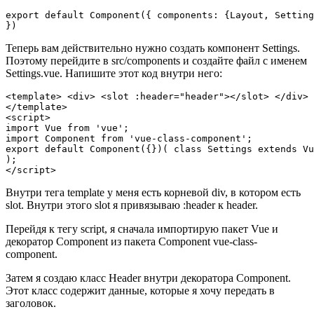
export default Component({ components: {Layout, Setting
Теперь вам действительно нужно создать компонент Settings.
Поэтому перейдите в src/components и создайте файл с именем
Settings.vue. Напишите этот код внутри него:
<template> <div> <slot :header="header"></slot> </div>

</template>

<script>

import Vue from 'vue';

import Component from 'vue-class-component';

export default Component({})( class Settings extends Vu
);

</script> 
Внутри тега template у меня есть корневой div, в котором есть
slot. Внутри этого slot я привязываю :header к header.
Перейдя к тегу script, я сначала импортирую пакет Vue и
декоратор Component из пакета Component vue-class-
component.
Затем я создаю класс Header внутри декоратора Component.
Этот класс содержит данные, которые я хочу передать в
заголовок.