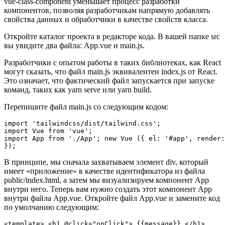
vue-class-component уменьшает процесс разработки
компонентов, позволяя разработчикам напрямую добавлять
свойства данных и обработчики в качестве свойств класса.
Откройте каталог проекта в редакторе кода. В вашей папке src
вы увидите два файла: App.vue и main.js.
Разработчики с опытом работы в таких библиотеках, как React
могут сказать, что файл main.js эквивалентен index.js от React.
Это означает, что фактический файл запускается при запуске
команд, таких как yarn serve или yarn build.
Перепишите файл main.js со следующим кодом:
import 'tailwindcss/dist/tailwind.css';

import Vue from 'vue';

import App from './App'; new Vue ({ el: '#app', render:
}); 
В принципе, мы сначала захватываем элемент div, который
имеет «приложение» в качестве идентификатора из файла
public/index.html, а затем мы визуализируем компонент App
внутри него. Теперь вам нужно создать этот компонент App
внутри файла App.vue. Откройте файл App.vue и замените код
по умолчанию следующим:
<template> <h1 @click="onClick"> {{message}} </h1>
