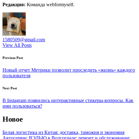
Редакция:
Команда webformyself.
1580509@gmail.com
View All Posts
Post
Previous Post
navigation
Новый отчет Метрики позволит проследить «жизнь» каждого
пользователя
Next Post
В Instagram появились интерактивные стикеры-вопросы. Как
ими пользоваться?
Новое
Белая логистика из Китая: доставка, таможня и экономия
Автосервис ВЭЛЬЮ в Волгограде: ремонт и обслуживание