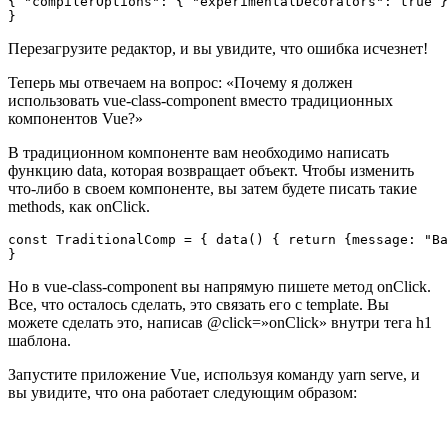
{ "compilerOptions": { "experimentalDecorators": true }

Перезагрузите редактор, и вы увидите, что ошибка исчезнет!
Теперь мы отвечаем на вопрос: «Почему я должен
использовать vue-class-component вместо традиционных
компонентов Vue?»
В традиционном компоненте вам необходимо написать
функцию data, которая возвращает объект. Чтобы изменить
что-либо в своем компоненте, вы затем будете писать такие
methods, как onClick.
const TraditionalComp = { data() { return {message: "Ba
Но в vue-class-component вы напрямую пишете метод onClick.
Все, что осталось сделать, это связать его с template. Вы
можете сделать это, написав @click=»onClick» внутри тега h1
шаблона.
Запустите приложение Vue, используя команду yarn serve, и
вы увидите, что она работает следующим образом: