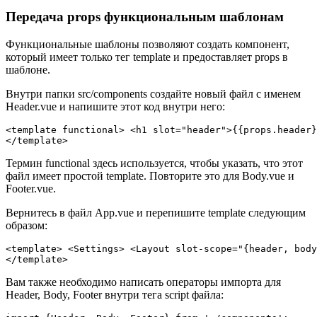
Передача props функциональным шаблонам
Функциональные шаблоны позволяют создать компонент,
который имеет только тег template и предоставляет props в
шаблоне.
Внутри папки src/components создайте новый файл с именем
Header.vue и напишите этот код внутри него:
<template functional> <h1 slot="header">{{props.header}
Термин functional здесь используется, чтобы указать, что этот
файл имеет простой template. Повторите это для Body.vue и
Footer.vue.
Вернитесь в файл App.vue и перепишите template следующим
образом:
<template> <Settings> <Layout slot-scope="{header, body
Вам также необходимо написать операторы импорта для
Header, Body, Footer внутри тега script файла: