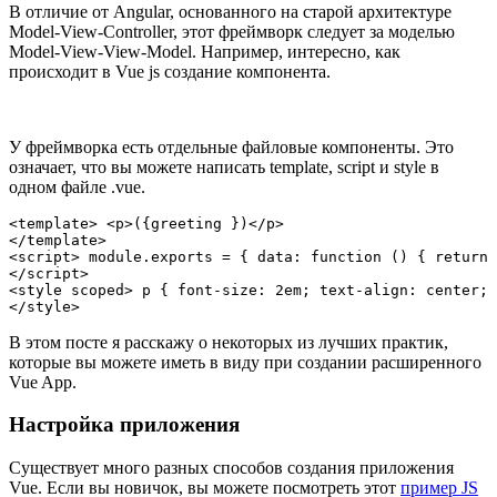
В отличие от Angular, основанного на старой архитектуре
Model-View-Controller, этот фреймворк следует за моделью
Model-View-View-Model. Например, интересно, как
происходит в Vue js создание компонента.
У фреймворка есть отдельные файловые компоненты. Это
означает, что вы можете написать template, script и style в
одном файле .vue.
<template> <p>({greeting })</p>

</template>

<script> module.exports = { data: function () { return 
</script>

<style scoped> p { font-size: 2em; text-align: center; 
В этом посте я расскажу о некоторых из лучших практик,
которые вы можете иметь в виду при создании расширенного
Vue App.
Настройка приложения
Существует много разных способов создания приложения
Vue. Если вы новичок, вы можете посмотреть этот
пример JS