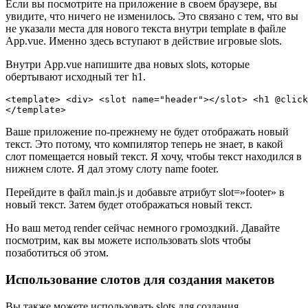
Если вы посмотрите на приложение в своем браузере, вы
увидите, что ничего не изменилось. Это связано с тем, что вы
не указали места для нового текста внутри template в файле
App.vue. Именно здесь вступают в действие игровые slots.
Внутри App.vue напишите два новых slots, которые
обертывают исходный тег h1.
<template> <div> <slot name="header"></slot> <h1 @click
Ваше приложение по-прежнему не будет отображать новый
текст. Это потому, что компилятор теперь не знает, в какой
слот помещается новый текст. Я хочу, чтобы текст находился в
нижнем слоте. Я дал этому слоту name footer.
Перейдите в файл main.js и добавьте атрибут slot=»footer» в
новый текст. Затем будет отображаться новый текст.
Но ваш метод render сейчас немного громоздкий. Давайте
посмотрим, как вы можете использовать slots чтобы
позаботиться об этом.
Использование слотов для создания макетов
Вы также можете использовать slots для создания