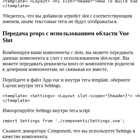
<template> <Layout> <h1 slot="header">How To Build Vue 
Убедитесь, что вы добавили атрибут slot с соответствующим
именем, иначе текстовые теги не будут отображаться.
Передача props с использованием области Vue
Slot
Комбинируя ваши компоненты с slots, вы можете передавать
данные компонента в слот с использованием slot-scope. Вы
можете передавать реквизиты вниз от компонентов родителя
к дочерним компонентам, не связывая их вместе.
Перейдите в файл App.vue и внутри тега template, оберните
Layout внутри тега Settings.
<template> <Settings> <Layout slot-scope="{header}"> <h
Импортируйте Settings внутри тега script
Скажите декоратору Component, что вы используете Settings в
качестве компонента.