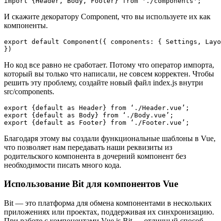
И скажите декоратору Component, что вы используете их как
компоненты.
export default Component({ components: { Settings, Layo
Но код все равно не сработает. Потому что оператор импорта,
который вы только что написали, не совсем корректен. Чтобы
решить эту проблему, создайте новый файл index.js внутри
src/components.
export {default as Header} from ‘./Header.vue’;

export {default as Body} from ‘./Body.vue’;

Благодаря этому вы создали функциональные шаблоны в Vue,
что позволяет нам передавать наши реквизиты из
родительского компонента в дочерний компонент без
необходимости писать много кода.
Использование Bit для компонентов Vue
Bit — это платформа для обмена компонентами в нескольких
приложениях или проектах, поддерживая их синхронизацию.
При работе с компонентами Vue.js Bit — отличный способ