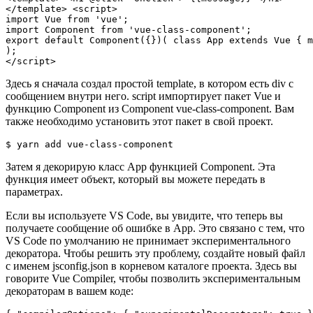
</template> <script>

import Vue from 'vue';

import Component from 'vue-class-component';

export default Component({})( class App extends Vue { m
);

</script> 
Здесь я сначала создал простой template, в котором есть div с
сообщением внутри него. script импортирует пакет Vue и
функцию Component из Component vue-class-component. Вам
также необходимо установить этот пакет в свой проект.
Затем я декорирую класс App функцией Component. Эта
функция имеет объект, который вы можете передать в
параметрах.
Если вы используете VS Code, вы увидите, что теперь вы
получаете сообщение об ошибке в App. Это связано с тем, что
VS Code по умолчанию не принимает экспериментального
декоратора. Чтобы решить эту проблему, создайте новый файл
с именем jsconfig.json в корневом каталоге проекта. Здесь вы
говорите Vue Compiler, чтобы позволить экспериментальным
декораторам в вашем коде: