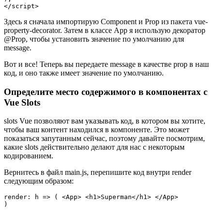
</script> 
Здесь я сначала импортирую Component и Prop из пакета vue-
property-decorator. Затем в классе App я использую декоратор
@Prop, чтобы установить значение по умолчанию для
message.
Вот и все! Теперь вы передаете message в качестве prop в наш
код, и оно также имеет значение по умолчанию.
Определите место содержимого в компонентах с
Vue Slots
slots Vue позволяют вам указывать код, в котором вы хотите,
чтобы ваш контент находился в компоненте. Это может
показаться запутанным сейчас, поэтому давайте посмотрим,
какие slots действительно делают для нас с некоторым
кодированием.
Вернитесь в файл main.js, перепишите код внутри render
следующим образом:
render: h => ( <App> <h1>Superman</h1> </App>
