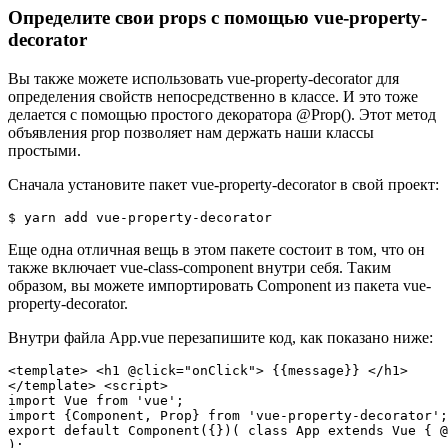
Определите свои props с помощью vue-property-
decorator
Вы также можете использовать vue-property-decorator для
определения свойств непосредственно в классе. И это тоже
делается с помощью простого декоратора @Prop(). Этот метод
объявления prop позволяет нам держать наши классы
простыми.
Сначала установите пакет vue-property-decorator в свой проект:
Еще одна отличная вещь в этом пакете состоит в том, что он
также включает vue-class-component внутри себя. Таким
образом, вы можете импортировать Component из пакета vue-
property-decorator.
Внутри файла App.vue перезапишите код, как показано ниже:
<template> <h1 @click="onClick"> {{message}} </h1>

</template> <script>

import Vue from 'vue';

import {Component, Prop} from 'vue-property-decorator';

export default Component({})( class App extends Vue { @
);
