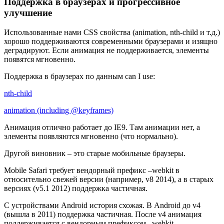
Поддержка в браузерах и прогрессивное
улучшение
Использованные нами CSS свойства (animation, nth-child и т.д.)
хорошо поддерживаются современными браузерами и изящно
деградируют. Если анимация не поддерживается, элементы
появятся мгновенно.
Поддержка в браузерах по данным can I use:
nth-child
animation (including @keyframes)
Анимация отлично работает до IE9. Там анимации нет, а
элементы появляются мгновенно (что нормально).
Другой виновник – это старые мобильные браузеры.
Mobile Safari требует вендорный префикс –webkit в
относительно свежей версии (например, v8 2014), а в старых
версиях (v5.1 2012) поддержка частичная.
С устройствами Android история схожая. В Android до v4
(вышла в 2011) поддержка частичная. После v4 анимация
поддерживается с вендорным префиксом –webkit.