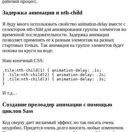
рабочий процесс.
Задержка анимации и nth-child
Я буду много использовать свойство animation-delay вместе с
селектором nth-child для анимирования группы элементов во
временной последовательности. Задержка анимации
позволяет применять ее к разным элементам на разных
стартовых точках. Так анимация на группе элементов будет
похожа на круги на воде.
Наш конечный CSS:
.tile:nth-child(1) { animation-delay: .1s;

} .tile:nth-child(2) { animation-delay: .2s;

} .tile:nth-child(3) { animation-delay: .3s;

И т.д…
Создание прелоадер анимации с помощью
циклов Sass
Код сверху дает желаемый эффект, но так писать очень
неудобно. Придется очень долго вносить любые изменения.