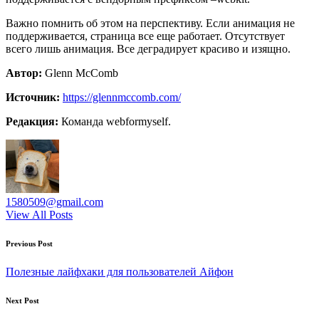
Важно помнить об этом на перспективу. Если анимация не
поддерживается, страница все еще работает. Отсутствует
всего лишь анимация. Все деградирует красиво и изящно.
Автор:
Glenn McComb
Источник:
https://glennmccomb.com/
Редакция:
Команда webformyself.
1580509@gmail.com
View All Posts
Post
Previous Post
navigation
Полезные лайфхаки для пользователей Айфон
Next Post