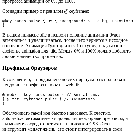
прогресса анимации от 0% до 100%.
Создадим пример с правилом @keyframes:
@keyframes pulse { 0% { background: $tile-bg; transform
В нашем примере .tile в первой половине анимации будет
затемняться и увеличиваться, после чего вернется в исходное
состояние. Анимация будет длиться 1 секунду, как указано в
свойстве animation для .tile. Между 0% и 100% можно добавить
любое количество процентов.
Префиксы браузеров
К сожалению, в продакшене до сих пор нужно использовать
вендорные префиксы –moz и –webkit:
@-webkit-keyframes pulse { // Animations.

} @-moz-keyframes pulse { // Animations.

Обслуживать такой код быстро надоедает. К счастью,
autoprefixer автоматически добавляет вендорные префиксы, и
вы можете сосредоточиться на написании CSS. Этот
инструмент меняет жизнь, его стоит интегрировать в свой