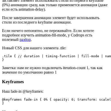
заставляет элемент использовать стили из первого keyframe
(0%) анимации сразу, как только применяется анимация (даже
если есть animation-delay).
После завершения анимации элемент будет использовать
стили из последнего keyframe анимации.
Если ничего непонятно, не переживайте. Если хотите
подробнее изучить animation-fill-mode, у Codrops есть
полезный
разбор
.
Новый CSS для нашего элемента .tile:
.tile { // duration | timing-function | fill-mode | nam
Заметка: нам не нужно подключать iteration-count 1, так как
значение по умолчанию равно 1
Keyframes
Наш fade-in @keyframes:
@keyframes fade-in { 0% { opacity: 0; transform: scale(