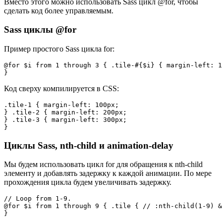
Вместо этого можно использовать Sass цикл @for, чтобы
сделать код более управляемым.
Sass циклы @for
Пример простого Sass цикла for:
@for $i from 1 through 3 { .tile-#{$i} { margin-left: 1
Код сверху компилируется в CSS:
.tile-1 { margin-left: 100px;

} .tile-2 { margin-left: 200px;

} .tile-3 { margin-left: 300px;

Циклы Sass, nth-child и animation-delay
Мы будем использовать цикл for для обращения к nth-child
элементу и добавлять задержку к каждой анимации. По мере
прохождения цикла будем увеличивать задержку.
// Loop from 1-9.

@for $i from 1 through 9 { .tile { // :nth-child(1-9) &