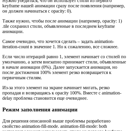
Нужно убедиться, что он использует стили из первого
keyframe нашей анимации сразу после появления (например,
он должен начинаться с opacity: 0).
Также нужно, чтобы после анимации (например, opacity: 1)
.tile сохранил стили, объявленные в последнем keyframe
анимации.
Самое очевидно, что хочется сделать – задать animation-
iteration-count в значение 1. Но к сожалению, все сложнее.
Если число итераций равно 1, элемент начинает со стилей по
умолчанию, а затем внезапно принимает стили, объявленные
в начале анимации (0%). Далее запускается анимация, но
после достижения 100% элемент резко возвращается к
первичным стилям.
Из-за этого элемент на экране начинает мигать, резко
пропадая и возвращаясь к opacity 100%. Вместе с animation-
delay проблема становится еще очевиднее.
Режим заполнения анимации
Для решения описанной выше проблемы разработано
свойство animation-fill-mode. animation-fill-mode: both