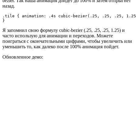
bezier. Так наша анимация дойдет до 100% и затем отпрыгнет
назад.
.tile { animation: .4s cubic-bezier(.25, .25, .25, 1.25
Я запомнил свою формулу cubic-bezier (.25, .25, .25, 1.25) и
часто использую для анимации и переходов. Можете
поиграться с окончательными цифрами, чтобы увеличить или
уменьшить то, как далеко после 100% анимация пойдет.
Обновленное демо: