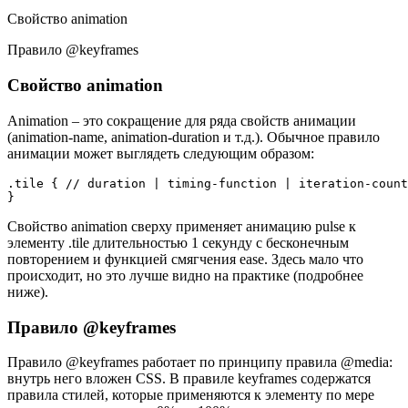
Свойство animation
Правило @keyframes
Свойство animation
Animation – это сокращение для ряда свойств анимации
(animation-name, animation-duration и т.д.). Обычное правило
анимации может выглядеть следующим образом:
.tile { // duration | timing-function | iteration-count
Свойство animation сверху применяет анимацию pulse к
элементу .tile длительностью 1 секунду с бесконечным
повторением и функцией смягчения ease. Здесь мало что
происходит, но это лучше видно на практике (подробнее
ниже).
Правило @keyframes
Правило @keyframes работает по принципу правила @media:
внутрь него вложен CSS. В правиле keyframes содержатся
правила стилей, которые применяются к элементу по мере