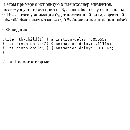
В этом примере я использую 9 плейсхолдер элементов,
поэтому я установил цикл на 9, а animation-delay основана на
9. Из-за этого у анимации будет постоянный ритм, а девятый
nth-child будет иметь задержку 0.5s (половину анимации pulse).
CSS код цикла:
.tile:nth-child(1) { animation-delay: .05555s;

} .tile:nth-child(2) { animation-delay: .1111s;

} .tile:nth-child(3) { animation-delay: .01666s;

И т.д. Посмотрите демо: