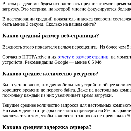
В этом разделе мы будем использовать предполагаемое время з
загрузку. Это метрика, на которой многие фокусируются больше
В исследовании средний показатель индекса скорости составля
быть менее 3 секунд. Сколько на вашем сайте?
Каков средний размер веб-страницы?
Важность этого показателя нельзя переоценить. Из более чем 
Согласно HTTPArcive и их
отчету о размере страниц
, на момен
устройств. Рекомендация Google — менее 0,5 Мб.
Каково среднее количество ресурсов?
Было установлено, что для мобильных устройств общее количес
хорошего времени до первого байта. Даже на настольных комп
поскольку каждый из них увеличивает время загрузки.
Текущее среднее количество запросов для настольных компьютер
На самом деле эти цифры снизились примерно на 8% по сравне
заключается в том, чтобы количество запросов не превышало 50
Какова средняя задержка сервера?