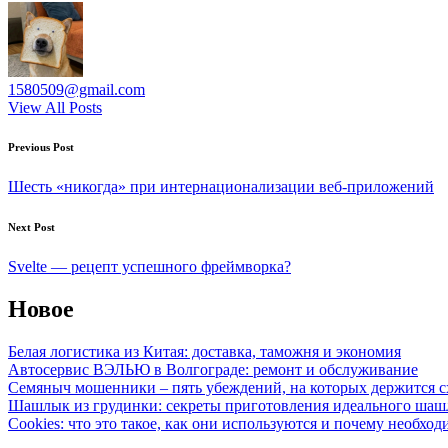
1580509@gmail.com
View All Posts
Post
Previous Post
navigation
Шесть «никогда» при интернационализации веб-приложений
Next Post
Svelte — рецепт успешного фреймворка?
Новое
Белая логистика из Китая: доставка, таможня и экономия
Автосервис ВЭЛЬЮ в Волгограде: ремонт и обслуживание
Семяныч мошенники – пять убеждений, на которых держится с
Шашлык из грудинки: секреты приготовления идеального ша
Cookies: что это такое, как они используются и почему необход