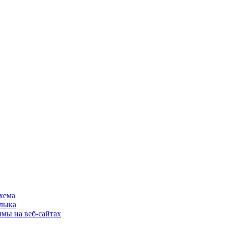
хема
шлыка
имы на веб-сайтах