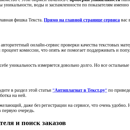
 уникальности, воды и заспамленности по показателям именно Тек
главная фишка Текста.
Прямо на главной странице сервиса
вас 
авторитетный онлайн-сервис проверки качества текстовых матер
ой процент комиссии, что опять же помогает поддерживать и поп
себе уникальность измеряется довольно долго. Но все остальные 
одите в раздел этой статьи
“
Антиплагиат в Текст.ру
“
по приведе
ботка на ней.
 желающий, даже без регистрации на сервисе, что очень удобно.
в первую очередь.
теля и поиск заказов