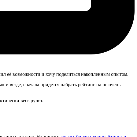
чил её возможности и хочу поделиться накопленным опытом.
ак и везде, сначала придется набрать рейтинг на не очень
ктически весь рунет.
санных текстов. На многих
других биржах копирайтинга и