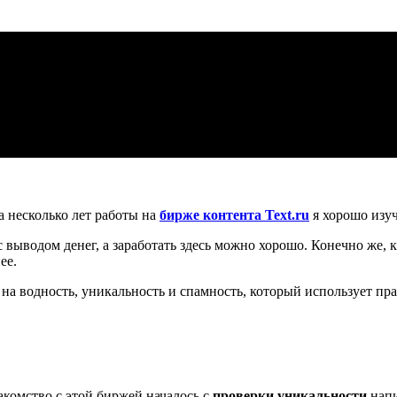
а несколько лет работы на
бирже контента Text.ru
я хорошо изу
с выводом денег, а заработать здесь можно хорошо. Конечно же, к
ее.
на водность, уникальность и спамность, который использует пра
акомство с этой биржей началось с
проверки уникальности
напи