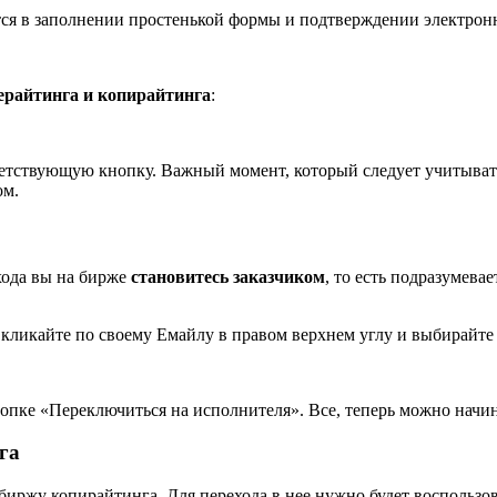
тся в заполнении простенькой формы и подтверждении электрон
ерайтинга и копирайтинга
:
ветствующую кнопку. Важный момент, который следует учитыват
ом.
хода вы на бирже
становитесь заказчиком
, то есть подразумевае
о кликайте по своему Емайлу в правом верхнем углу и выбирайт
опке «Переключиться на исполнителя». Все, теперь можно начина
га
 биржу копирайтинга. Для перехода в нее нужно будет воспольз