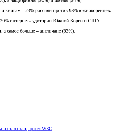
%), а чаще финны (92%) и шведы (94%).
м и книгам – 23% россиян против 93% южнокорейцев.
и 20% интернет-аудитории Южной Кореи и США.
 а самое больше – англичане (83%).
ьно стал стандартом W3C