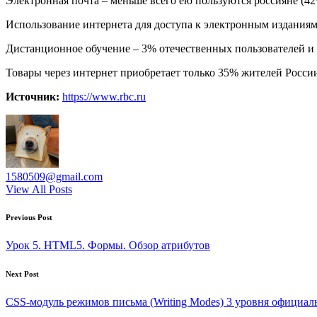
Электронная почта – меньше всего ею пользуются россияне (42
Использование интернета для доступа к электронным издания
Дистанционное обучение – 3% отечественных пользователей 
Товары через интернет приобретает только 35% жителей России,
Источник:
https://www.rbc.ru
1580509@gmail.com
View All Posts
Post
Previous Post
navigation
Урок 5. HTML5. Формы. Обзор атрибутов
Next Post
CSS-модуль режимов письма (Writing Modes) 3 уровня официал