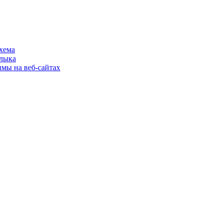
хема
шлыка
имы на веб-сайтах