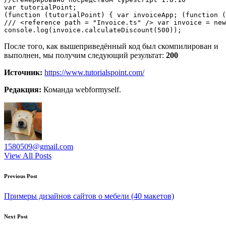
var tutorialPoint;

(function (tutorialPoint) { var invoiceApp; (function (
/// <reference path = "Invoice.ts" /> var invoice = new
После того, как вышеприведённый код был скомпилирован и
выполнен, мы получим следующий результат:
200
Источник:
https://www.tutorialspoint.com/
Редакция:
Команда webformyself.
1580509@gmail.com
View All Posts
Post
Previous Post
navigation
Примеры дизайнов сайтов о мебели (40 макетов)
Next Post