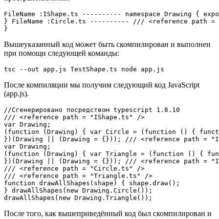
FileName :IShape.ts ---------- namespace Drawing { expo
} FileName :Circle.ts ---------- /// <reference path = 
Вышеуказанный код может быть скомпилирован и выполнен
при помощи следующей команды:
После компиляции мы получим следующий код JavaScript
(app.js).
//Сгенерировано посредством typescript 1.8.10

/// <reference path = "IShape.ts" />

var Drawing;

(function (Drawing) { var Circle = (function () { funct
})(Drawing || (Drawing = {})); /// <reference path = "I
var Drawing;

(function (Drawing) { var Triangle = (function () { fun
})(Drawing || (Drawing = {})); /// <reference path = "I
/// <reference path = "Circle.ts" />

/// <reference path = "Triangle.ts" />

function drawAllShapes(shape) { shape.draw();

} drawAllShapes(new Drawing.Circle());

После того, как вышеприведённый код был скомпилирован и