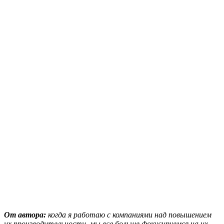
От автора:
когда я работаю с компаниями над повышением
их производительности, мы все больше фокусируемся на их