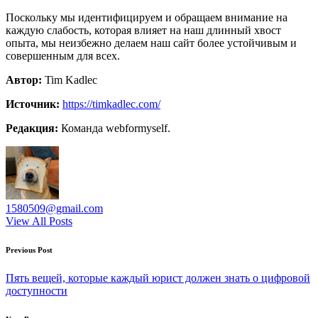
Поскольку мы идентифицируем и обращаем внимание на
каждую слабость, которая влияет на наш длинный хвост
опыта, мы неизбежно делаем наш сайт более устойчивым и
совершенным для всех.
Автор:
Tim Kadlec
Источник:
https://timkadlec.com/
Редакция:
Команда webformyself.
1580509@gmail.com
View All Posts
Post
Previous Post
navigation
Пять вещей, которые каждый юрист должен знать о цифровой
доступности