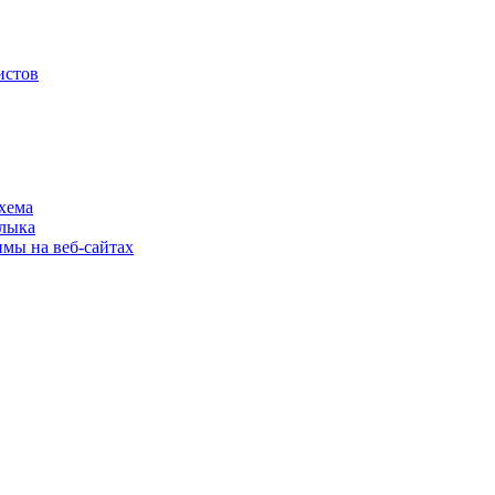
истов
хема
шлыка
имы на веб-сайтах