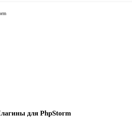
orm
 Плагины для PhpStorm