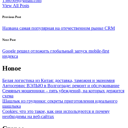
1580509@gmail.com
View All Posts
Post
Previous Post
navigation
Названа самая популярная на отечественном рынке CRM
Next Post
Google решил отложить глобальный запуск mobile-first
индекса
Новое
Белая логистика из Китая: доставка, таможня и экономия
Автосервис ВЭЛЬЮ в Волгограде: ремонт и обслуживание
Семяныч мошенники – пять убеждений, на которых держится
схема
Шашлык из грудинки: секреты приготовления идеального
шашлыка
Cookies: что это такое, как они используются и почему
необходимы на веб-сайтах