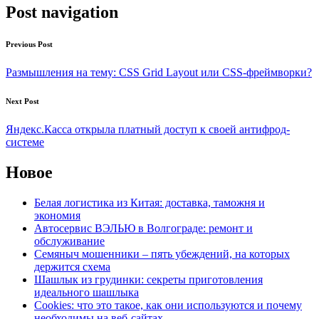
Post navigation
Previous Post
Размышления на тему: CSS Grid Layout или CSS-фреймворки?
Next Post
Яндекс.Касса открыла платный доступ к своей антифрод-
системе
Новое
Белая логистика из Китая: доставка, таможня и
экономия
Автосервис ВЭЛЬЮ в Волгограде: ремонт и
обслуживание
Семяныч мошенники – пять убеждений, на которых
держится схема
Шашлык из грудинки: секреты приготовления
идеального шашлыка
Cookies: что это такое, как они используются и почему
необходимы на веб-сайтах