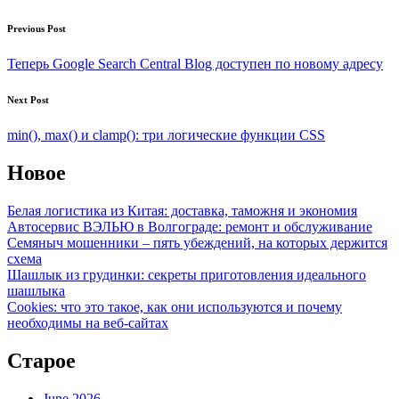
Post
Previous Post
navigation
Теперь Google Search Central Blog доступен по новому адресу
Next Post
min(), max() и clamp(): три логические функции CSS
Новое
Белая логистика из Китая: доставка, таможня и экономия
Автосервис ВЭЛЬЮ в Волгограде: ремонт и обслуживание
Семяныч мошенники – пять убеждений, на которых держится
схема
Шашлык из грудинки: секреты приготовления идеального
шашлыка
Cookies: что это такое, как они используются и почему
необходимы на веб-сайтах
Старое
June 2026