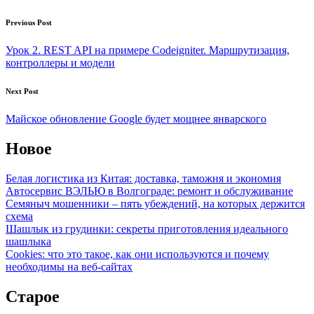
Post
Previous Post
navigation
Урок 2. REST API на примере Codeigniter. Маршрутизация,
контроллеры и модели
Next Post
Майское обновление Google будет мощнее январского
Новое
Белая логистика из Китая: доставка, таможня и экономия
Автосервис ВЭЛЬЮ в Волгограде: ремонт и обслуживание
Семяныч мошенники – пять убеждений, на которых держится
схема
Шашлык из грудинки: секреты приготовления идеального
шашлыка
Cookies: что это такое, как они используются и почему
необходимы на веб-сайтах
Старое