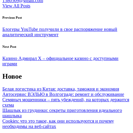
1580509@gmail.com
View All Posts
Post
Previous Post
navigation
Блогеры YouTube получили в свое распоряжение новый
аналитический инструмент
Next Post
Казино Адмирал Х – официальное казино с доступными
играми
Новое
Белая логистика из Китая: доставка, таможня и экономия
Автосервис ВЭЛЬЮ в Волгограде: ремонт и обслуживание
Семяныч мошенники – пять убеждений, на которых держится
схема
Шашлык из грудинки: секреты приготовления идеального
шашлыка
Cookies: что это такое, как они используются и почему
необходимы на веб-сайтах