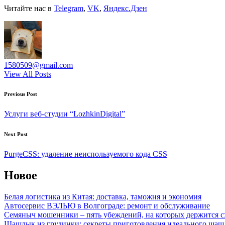
Читайте нас в
Telegram
,
VK
,
Яндекс.Дзен
1580509@gmail.com
View All Posts
Post
Previous Post
navigation
Услуги веб-студии “LozhkinDigital”
Next Post
PurgeCSS: удаление неиспользуемого кода CSS
Новое
Белая логистика из Китая: доставка, таможня и экономия
Автосервис ВЭЛЬЮ в Волгограде: ремонт и обслуживание
Семяныч мошенники – пять убеждений, на которых держится с
Шашлык из грудинки: секреты приготовления идеального ша