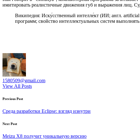
имитировать реалистичные движения губ и выражения лиц. Суд
Википедия: Иску́сственный интелле́кт (ИИ; англ. artific
программ; свойство интеллектуальных систем выполнять
1580509@gmail.com
View All Posts
Post
Previous Post
navigation
Среда разработки Eclipse: взгляд изнутри
Next Post
Meizu X8 получит уникальную версию