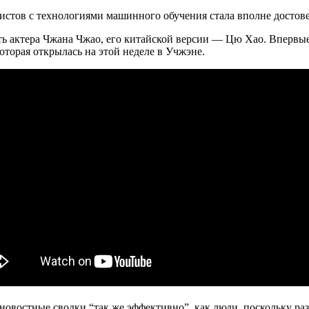
истов с технологиями машинного обучения стала вполне достов
сть актера Чжана Чжао, его китайской версии — Цю Хао. Впервы
которая открылась на этой неделе в Учжэне.
 новостные сводки “так же эффективно”, как люди, поскольку 