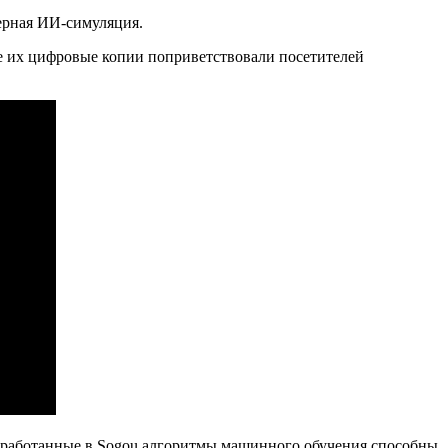
ерная ИИ-симуляция.
е их цифровые копии поприветствовали посетителей
разработанные в Sogou алгоритмы машинного обучения способны