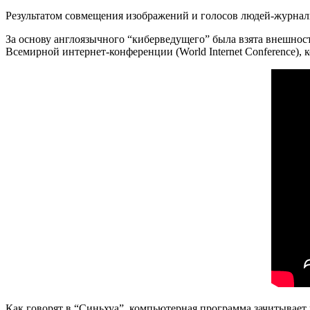
Результатом совмещения изображений и голосов людей-журнал
За основу англоязычного “киберведущего” была взята внешно
Всемирной интернет-конференции (World Internet Conference), 
Как говорят в “Синьхуа”, компьютерная программа зачитывает