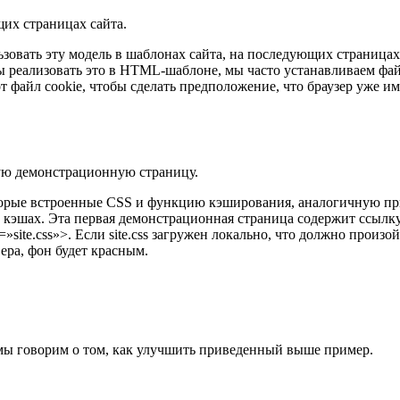
щих страницах сайта.
льзовать эту модель в шаблонах сайта, на последующих страница
тобы реализовать это в HTML-шаблоне, мы часто устанавливаем фа
 файл cookie, чтобы сделать предположение, что браузер уже им
тую демонстрационную страницу.
оторые встроенные CSS и функцию кэширования, аналогичную прив
эшах. Эта первая демонстрационная страница содержит ссылку на
f=»site.css»>. Если site.css загружен локально, что должно прои
вера, фон будет красным.
а мы говорим о том, как улучшить приведенный выше пример.