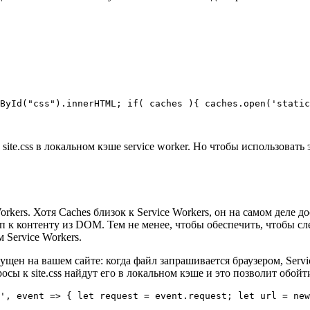
ById("css").innerHTML; if( caches ){ caches.open('static
site.css в локальном кэше service worker. Но чтобы использоват
rkers. Хотя Caches близок к Service Workers, он на самом деле 
уп к контенту из DOM. Тем не менее, чтобы обеспечить, чтобы с
м Service Workers.
ущен на вашем сайте: когда файл запрашивается браузером, Serv
осы к site.css найдут его в локальном кэше и это позволит обойт
', event => { let request = event.request; let url = new