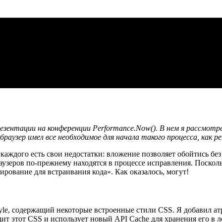
 презентации на конференции Performance.Now(). В нем я рассмо
узер имел все необходимое для начала такого процесса, как ре
 каждого есть свои недостатки: вложение позволяет обойтись бе
аузеров по-прежнему находятся в процессе исправления. Посколь
ирование для встраивания кода». Как оказалось, могут!
le, содержащий некоторые встроенные стили CSS. Я добавил атри
одит этот CSS и использует новый API Cache для хранения его в ло