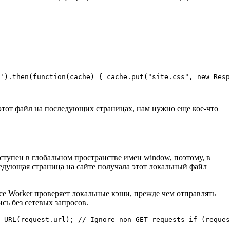
').then(function(cache) { cache.put("site.css", new Resp
ь этот файл на последующих страницах, нам нужно еще кое-что
доступен в глобальном пространстве имен window, поэтому, в
ледующая страница на сайте получала этот локальный файл
ice Worker проверяет локальные кэши, прежде чем отправлять
ись без сетевых запросов.
 URL(request.url); // Ignore non-GET requests if (reques