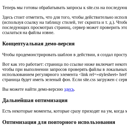
Теперь мы готовы обрабатывать запросы к site.css на последую
Здесь стоит отметить, что для того, чтобы действительно испо
(используя ссылку на таблицу стилей, тег скрипта и т. д.). Ч
последующих просмотрах страниц, сервер может проверить этот
ссылаться на файлы извне.
Концептуальная демо-версия
Чтобы продемонстрировать шаблон в действии, я создал прос
Вот как это работает: страница по ссылке ниже включает нек
чтобы при выполнении запросов проверять файлы в локальных к
использованием регулярного элемента <link rel=»stylesheet» hre
страница будет иметь зеленый фон. Если site.css загружен с сер
Вы можете найти демо-версию
здесь
.
Дальнейшая оптимизация
Есть некоторые моменты, которые сразу приходят на ум, когд
Оптимизация для повторного использования