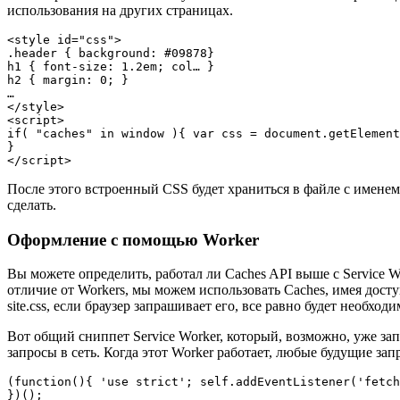
использования на других страницах.
<style id="css">

.header { background: #09878}

h1 { font-size: 1.2em; col… }

h2 { margin: 0; }

…

</style>

<script>

if( "caches" in window ){ var css = document.getElement
}

</script>
После этого встроенный CSS будет храниться в файле с именем 
сделать.
Оформление с помощью Worker
Вы можете определить, работал ли Caches API выше с Service Wo
отличие от Workers, мы можем использовать Caches, имея дост
site.css, если браузер запрашивает его, все равно будет необходи
Вот общий сниппет Service Worker, который, возможно, уже зап
запросы в сеть. Когда этот Worker работает, любые будущие запр
(function(){ 'use strict'; self.addEventListener('fetch
})();