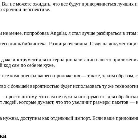
. Вы не можете ожидать, что все будут придерживаться лучших п
госрочной перспективе.
не менее, попробовав Angular, я стал лучше разбираться в этом
сего лишь библиотека. Разница очевидна. Глядя на документацию 
 даже инструмент для интернационализации вашего приложения.
 код сам по себе не хуже.
ет все компоненты вашего приложения — также, таким образом, с
во с большей вероятностью будет использовать ту же технологи
е — просто потому, что вам не нужны инструменты для обработк
 от людей, которые думают, что это увеличит размеры пакетов —
да нужны, доступны как отдельный импорт. Если ваше приложени
оки