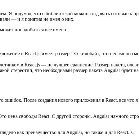
нием. Я подумал, что с библиотекой можно создавать готовые к 
овали — и я понятия не имел о них.
 может понадобиться все вместе.
ожение в React.js имеет размер 135 килобайт, что ненамного ме
четчиком в React.js — не лучшее сравнение. Размер пакета, оче
кой стереотип, что необходимый размер пакета Angular будет нам
ного ошибок. После создания нового приложения в React, все что
 Это цена свободы React. С другой стороны, Angular намного стр
лядело как преимущество для Angular, но также и для React.js.