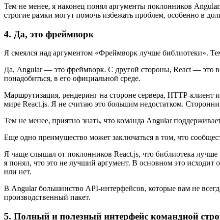
Тем не менее, я наконец понял аргументы поклонников Angular
строгие рамки могут помочь избежать проблем, особенно в дол
4. Да, это фреймворк
Я смеялся над аргументом «Фреймворк лучше библиотеки». Тем 
Да, Angular — это фреймворк. С другой стороны, React — это в
понадобиться, в его официальной среде.
Маршрутизация, рендеринг на стороне сервера, HTTP-клиент и
мире React.js. Я не считаю это большим недостатком. Сторонний
Тем не менее, приятно знать, что команда Angular поддержива
Еще одно преимущество может заключаться в том, что сообщест
Я чаще слышал от поклонников React.js, что библиотека лучш
я понял, что это не лучший аргумент. В основном это исходит
или нет.
В Angular большинство API-интерфейсов, которые вам не всег
производственный пакет.
5. Полный и полезный интерфейс командной стр