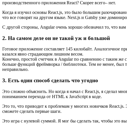
производственного приложения React? Скорее всего– нет.
Когда я изучил основы React.js, это было большим разочарова
что все говорят на другом языке. Next.js и Gatsby уже доминир
С другой стороны, Angular очень хорошо обозначил то, что вам
2. На самом деле он не такой уж и большой
Готовое приложение составляет 145 килобайт. Аналогичное прил
казался явно страдающим лишним весом.
Конечно, простой счетчик в Angular по сравнению с таким же с
больше функций фреймворка / библиотеки. Тем не менее, был та
неправильно.
3. Есть один способ сделать что угодно
Это сложно объяснить. Но когда я начал с React.js, я сделал м
пониманием перехода от HTML к JavaScript в коде.
Это то, что приводит к проблемам у многих новичков React.js.
сможете сделать первые шаги.
Это игра с нулевой суммой. Я мог бы сделать так, чтобы это выг