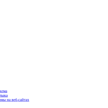
хема
шлыка
имы на веб-сайтах