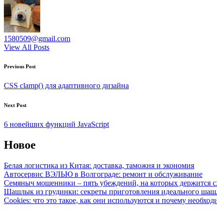
1580509@gmail.com
View All Posts
Post
Previous Post
navigation
CSS clamp() для адаптивного дизайна
Next Post
6 новейших функций JavaScript
Новое
Белая логистика из Китая: доставка, таможня и экономия
Автосервис ВЭЛЬЮ в Волгограде: ремонт и обслуживание
Семяныч мошенники – пять убеждений, на которых держится с
Шашлык из грудинки: секреты приготовления идеального ша
Cookies: что это такое, как они используются и почему необход