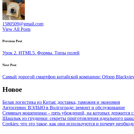
1580509@gmail.com
View All Posts
Post
Previous Post
navigation
Урок 2. HTML5. Формы. Типы полей
Next Post
Самый дорогой смартфон китайской компании: Обзор Blackvie
Новое
Белая логистика из Китая: доставка, таможня и экономия
Автосервис ВЭЛЬЮ в Волгограде: ремонт и обслуживание
Семяныч мошенники – пять убеждений, на которых держится с
Шашлык из грудинки: секреты приготовления идеального ша
Cookies: что это такое, как они используются и почему необход