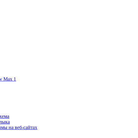
w Max 1
хема
шлыка
имы на веб-сайтах