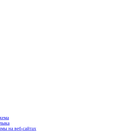
хема
шлыка
имы на веб-сайтах