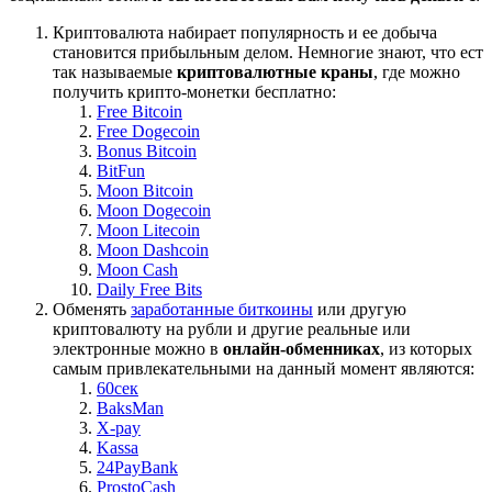
Криптовалюта набирает популярность и ее добыча
становится прибыльным делом. Немногие знают, что ест
так называемые
криптовалютные краны
, где можно
получить крипто-монетки бесплатно:
Free Bitcoin
Free Dogecoin
Bonus Bitcoin
BitFun
Moon Bitcoin
Moon Dogecoin
Moon Litecoin
Moon Dashcoin
Moon Cash
Daily Free Bits
Обменять
заработанные биткоины
или другую
криптовалюту на рубли и другие реальные или
электронные можно в
онлайн-обменниках
, из которых
самым привлекательными на данный момент являются:
60сек
BaksMan
X-pay
Kassa
24PayBank
ProstoCash