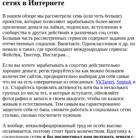
сетях в Интернете
В нашем обзоре мы рассмотрели семь (или чуть больше)
проектов, которые позволяют зарабатывать более-менее
приличные деньги на лайках, подписках, вступлениях в
сообщества и других действиях в различных соц сетях.
Большая часть рассмотренных сервисов содержит задания для
отечественных социалок: Вконтакте, Одноклассников и др, но
немало и таких, где преобладают международные сервисы:
Фейсбук, Твиттер, Инстаграм…
Если вы хотите зарабатывать в соцсетях действительно
хорошие деньги, регистрируйтесь на как можно большем
количестве сайтов, предварительно выбирая для себя самые
что ни на есть совершенные из описанных:
VkTarget
,
Smmok
и
т.п. Старайтесь проявлять активность хотя бы в нескольких
группах из числа тех, в которые вступаете, обновляйте
фотографии и записи в своем аккаунте, чтобы он казался
живым и естественным. Тем самым вы гарантированно
защитите себя от бана, сможете работать в социальных сетях
столько, сколько посчитаете нужным.
А вообще, неквалифицированный труд не особо высоко
оплачивается, поэтому стоит брать количеством. Вдогонку к
социальным сетям
я бы посоветовал вам получать деньги с
: