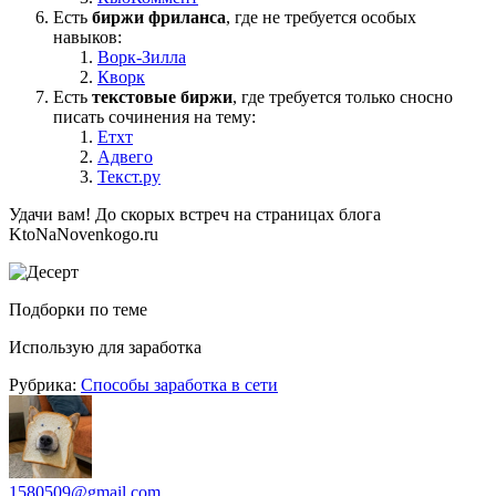
Есть
биржи фриланса
, где не требуется особых
навыков:
Ворк-Зилла
Кворк
Есть
текстовые биржи
, где требуется только сносно
писать сочинения на тему:
Етхт
Адвего
Текст.ру
Удачи вам! До скорых встреч на страницах блога
KtoNaNovenkogo.ru
Подборки по теме
Использую для заработка
Рубрика:
Способы заработка в сети
1580509@gmail.com