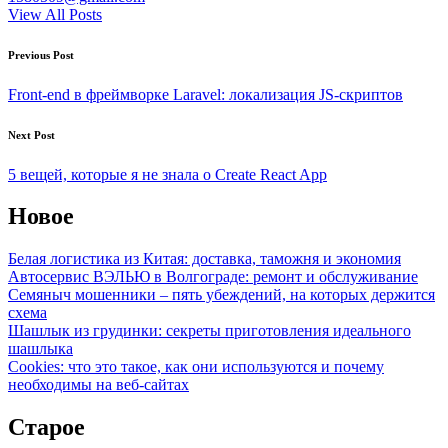
View All Posts
Post
Previous Post
navigation
Front-end в фреймворке Laravel: локализация JS-скриптов
Next Post
5 вещей, которые я не знала о Create React App
Новое
Белая логистика из Китая: доставка, таможня и экономия
Автосервис ВЭЛЬЮ в Волгограде: ремонт и обслуживание
Семяныч мошенники – пять убеждений, на которых держится
схема
Шашлык из грудинки: секреты приготовления идеального
шашлыка
Cookies: что это такое, как они используются и почему
необходимы на веб-сайтах
Старое