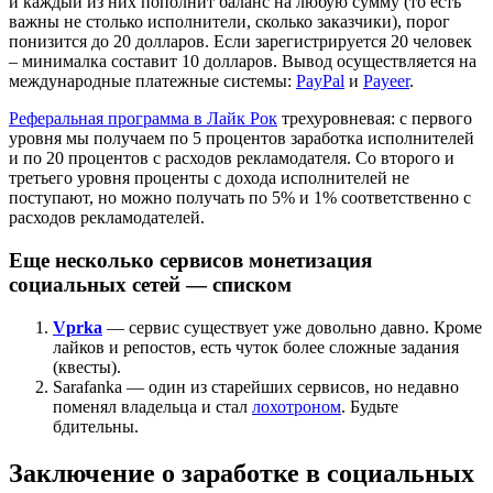
и каждый из них пополнит баланс на любую сумму (то есть
важны не столько исполнители, сколько заказчики), порог
понизится до 20 долларов. Если зарегистрируется 20 человек
– минималка составит 10 долларов. Вывод осуществляется на
международные платежные системы:
PayPal
и
Payeer
.
Реферальная программа в Лайк Рок
трехуровневая: с первого
уровня мы получаем по 5 процентов заработка исполнителей
и по 20 процентов с расходов рекламодателя. Со второго и
третьего уровня проценты с дохода исполнителей не
поступают, но можно получать по 5% и 1% соответственно с
расходов рекламодателей.
Еще несколько сервисов монетизация
социальных сетей — списком
Vprka
— сервис существует уже довольно давно. Кроме
лайков и репостов, есть чуток более сложные задания
(квесты).
Sarafanka — один из старейших сервисов, но недавно
поменял владельца и стал
лохотроном
. Будьте
бдительны.
Заключение о заработке в социальных