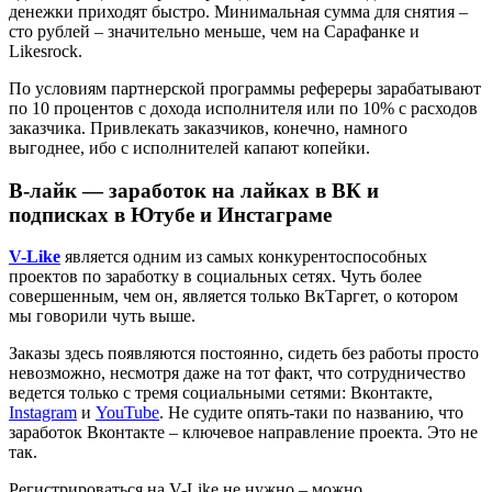
денежки приходят быстро. Минимальная сумма для снятия –
сто рублей – значительно меньше, чем на Сарафанке и
Likesrock.
По условиям партнерской программы рефереры зарабатывают
по 10 процентов с дохода исполнителя или по 10% с расходов
заказчика. Привлекать заказчиков, конечно, намного
выгоднее, ибо с исполнителей капают копейки.
В-лайк — заработок на лайках в ВК и
подписках в Ютубе и Инстаграме
V-Like
является одним из самых конкурентоспособных
проектов по заработку в социальных сетях. Чуть более
совершенным, чем он, является только ВкТаргет, о котором
мы говорили чуть выше.
Заказы здесь появляются постоянно, сидеть без работы просто
невозможно, несмотря даже на тот факт, что сотрудничество
ведется только с тремя социальными сетями: Вконтакте,
Instagram
и
YouTube
. Не судите опять-таки по названию, что
заработок Вконтакте – ключевое направление проекта. Это не
так.
Регистрироваться на V-Like не нужно – можно