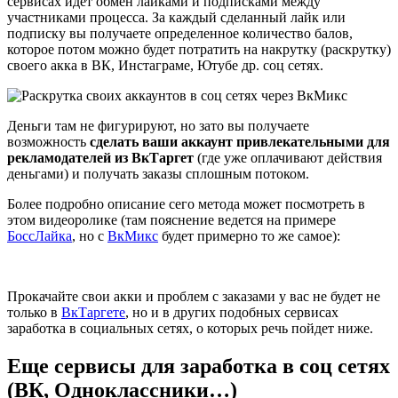
сервисах идет обмен лайками и подписками между
участниками процесса. За каждый сделанный лайк или
подписку вы получаете определенное количество балов,
которое потом можно будет потратить на накрутку (раскрутку)
своего акка в ВК, Инстаграме, Ютубе др. соц сетях.
Деньги там не фигурируют, но зато вы получаете
возможность
сделать ваши аккаунт привлекательными для
рекламодателей из ВкТаргет
(где уже оплачивают действия
деньгами) и получать заказы сплошным потоком.
Более подробно описание сего метода может посмотреть в
этом видеоролике (там пояснение ведется на примере
БоссЛайка
, но с
ВкМикс
будет примерно то же самое):
Прокачайте свои акки и проблем с заказами у вас не будет не
только в
ВкТаргете
, но и в других подобных сервисах
заработка в социальных сетях, о которых речь пойдет ниже.
Еще сервисы для заработка в соц сетях
(ВК, Одноклассники…)