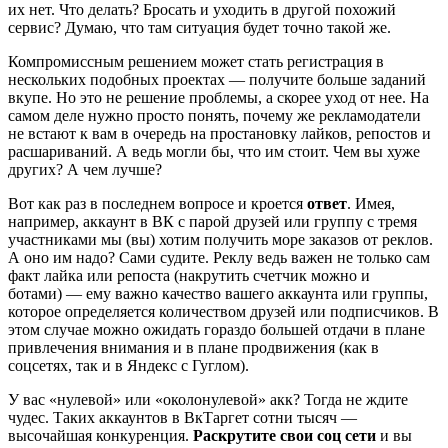
их нет. Что делать? Бросать и уходить в другой похожий
сервис? Думаю, что там ситуация будет точно такой же.
Компромиссным решением может стать регистрация в
нескольких подобных проектах — получите больше заданий
вкупе. Но это не решение проблемы, а скорее уход от нее. На
самом деле нужно просто понять, почему же рекламодатели
не встают к вам в очередь на простановку лайков, репостов и
расшариваний. А ведь могли бы, что им стоит. Чем вы хуже
других? А чем лучше?
Вот как раз в последнем вопросе и кроется
ответ
. Имея,
например, аккаунт в ВК с парой друзей или группу с тремя
участниками мы (вы) хотим получить море заказов от реклов.
А оно им надо? Сами судите. Реклу ведь важен не только сам
факт лайка или репоста (накрутить счетчик можно и
ботами) — ему важно качество вашего аккаунта или группы,
которое определяется количеством друзей или подписчиков. В
этом случае можно ожидать гораздо большей отдачи в плане
привлечения внимания и в плане продвижения (как в
соцсетях, так и в Яндекс с Гуглом).
У вас «нулевой» или «околонулевой» акк? Тогда не ждите
чудес. Таких аккаунтов в ВкТаргет сотни тысяч —
высочайшая конкуренция.
Раскрутите свои соц сети
и вы