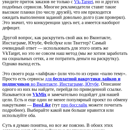
увидите приток заказов не только с
Vk-Target
, но и других
подобных сервисов. Многие рекламодатели ставят такие
высокие планки (по числу друзей), что им приходится
ожидать выполнения заданий довольно долго (сам проверял).
Это значит, что конкуренции здесь нет, а имеется наоборот
дефицит.
Другой вопрос, как раскрутить свой акк во Вконтакте,
Инстаграме, Ютубе, Фейсбуке или Твиттер? Самый
очевидный ответ — использовать для этого опять же
VkTarget, но это не совсем наш метод (мы же хотим заработать
на социальных сетях, а не потратить деньги на раскрутку).
Однако выход есть.
Это своего рода «лайфхак» (или что-то из серии «палю тему».
Просто есть сервисы
для
бесплатной накрутики лайков и
подписчиков
во Вконтакте, Инстаграме, Ютубе
. Описание
одного из них вы найдете, перейдя по приведенной ссылке.
Называется он
VkMix
и замечательно подойдет для нашей
цели. Есть и еще один не менее популярный проект по обмену
накрутками —
BossLike
(тут
про босслайк
можете почитать
подробнее). Выбирайте какой вам больше нравится или
используйте оба.
Суть я думаю понятна, но все же поясню. В обоих этих