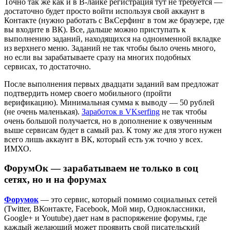
Точно так же как и в В-лайке регистрация тут не требуется —
достаточно будет просто войти используя свой аккаунт в
Контакте (нужно работать с ВкСерфинг в том же браузере, где
вы входите в ВК). Все, дальше можно приступать к
выполнению заданий, находящихся на одноименной вкладке
из верхнего меню. Заданий не так чтобы было очень много,
но если вы зарабатываете сразу на многих подобных
сервисах, то достаточно.
После выполнения первых двадцати заданий вам предложат
подтвердить номер своего мобильного (пройти
верификацию). Минимальная сумма к выводу — 50 рублей
(не очень маленькая).
Заработок в VKserfing
не так чтобы
очень большой получается, но в дополнение к озвученным
выше сервисам будет в самый раз. К тому же для этого нужен
всего лишь аккаунт в ВК, который есть уж точно у всех.
ИМХО.
ФорумОк — зарабатываем не только в соц
сетях, но и на форумах
Форумок
— это сервис, который помимо социальных сетей
(Twitter, ВКонтакте, Facebook, Мой мир, Одноклассники,
Google+ и Youtube) дает нам в распоряжение форумы, где
каждый желающий может проявить свой писательский