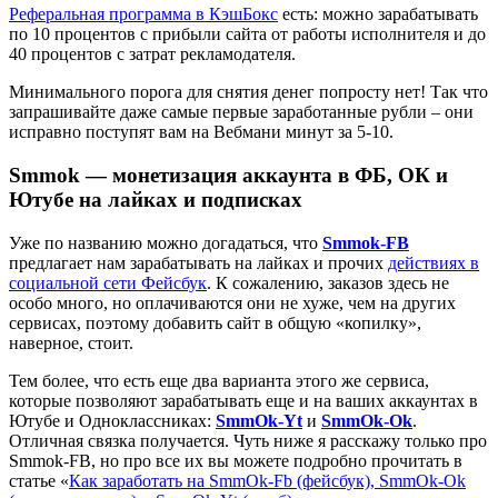
Реферальная программа в КэшБокс
есть: можно зарабатывать
по 10 процентов с прибыли сайта от работы исполнителя и до
40 процентов с затрат рекламодателя.
Минимального порога для снятия денег попросту нет! Так что
запрашивайте даже самые первые заработанные рубли – они
исправно поступят вам на Вебмани минут за 5-10.
Smmok — монетизация аккаунта в ФБ, ОК и
Ютубе на лайках и подписках
Уже по названию можно догадаться, что
Smmok-FB
предлагает нам зарабатывать на лайках и прочих
действиях в
социальной сети Фейсбук
. К сожалению, заказов здесь не
особо много, но оплачиваются они не хуже, чем на других
сервисах, поэтому добавить сайт в общую «копилку»,
наверное, стоит.
Тем более, что есть еще два варианта этого же сервиса,
которые позволяют зарабатывать еще и на ваших аккаунтах в
Ютубе и Одноклассниках:
SmmOk-Yt
и
SmmOk-Ok
.
Отличная связка получается. Чуть ниже я расскажу только про
Smmok-FB, но про все их вы можете подробно прочитать в
статье «
Как заработать на SmmOk-Fb (фейсбук), SmmOk-Ok