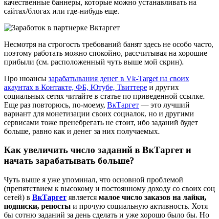
качественные баннеры, которые можно устанавливать на
сайтах/блогах или где-нибудь еще.
Несмотря на строгость требований банят здесь не особо часто,
поэтому работать можно спокойно, рассчитывая на хорошие
прибыли (см. расположенный чуть выше мой скрин).
Про нюансы
зарабатывания денег в Vk-Target на своих
акаунтах в Контакте, ФБ, Ютубе, Твиттере
и других
социальных сетях читайте в статье по приведенной ссылке.
Еще раз повторюсь, по-моему,
ВкТаргет
— это лучший
вариант для монетизации своих социалок, но и другими
сервисами тоже пренебрегать не стоит, ибо заданий будет
больше, равно как и денег за них получаемых.
Как увеличить число заданий в ВкТаргет и
начать зарабатывать больше?
Чуть выше я уже упоминал, что основной проблемой
(препятствием к высокому и постоянному доходу со своих соц
сетей) в
ВкТаргет
является
малое число заказов на лайки,
подписки, репосты
и прочую социальную активность. Хотя
бы сотню заданий за день сделать и уже хорошо было бы. Но