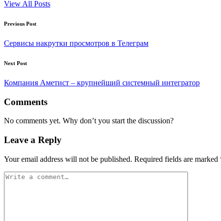
View All Posts
Post
Previous Post
navigation
Сервисы накрутки просмотров в Телеграм
Next Post
Компания Аметист – крупнейший системный интегратор
Comments
No comments yet. Why don’t you start the discussion?
Leave a Reply
Your email address will not be published.
Required fields are marked