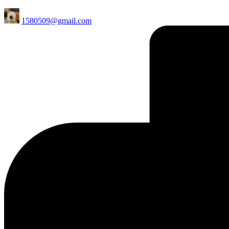
Posted
1580509@gmail.com
by