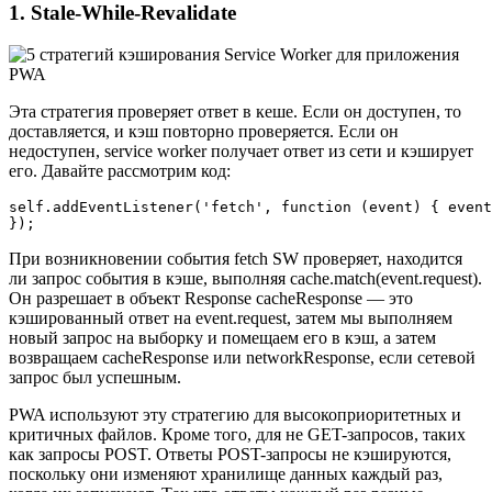
1. Stale-While-Revalidate
Эта стратегия проверяет ответ в кеше. Если он доступен, то
доставляется, и кэш повторно проверяется. Если он
недоступен, service worker получает ответ из сети и кэширует
его. Давайте рассмотрим код:
self.addEventListener('fetch', function (event) { event
});
При возникновении события fetch SW проверяет, находится
ли запрос события в кэше, выполняя cache.match(event.request).
Он разрешает в объект Response cacheResponse — это
кэшированный ответ на event.request, затем мы выполняем
новый запрос на выборку и помещаем его в кэш, а затем
возвращаем cacheResponse или networkResponse, если сетевой
запрос был успешным.
PWA используют эту стратегию для высокоприоритетных и
критичных файлов. Кроме того, для не GET-запросов, таких
как запросы POST. Ответы POST-запросы не кэшируются,
поскольку они изменяют хранилище данных каждый раз,