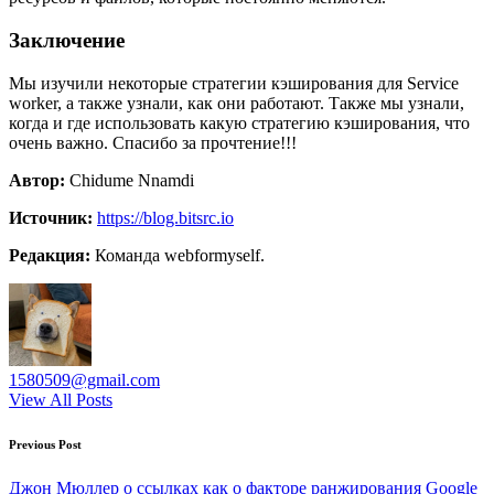
Заключение
Мы изучили некоторые стратегии кэширования для Service
worker, а также узнали, как они работают. Также мы узнали,
когда и где использовать какую стратегию кэширования, что
очень важно. Спасибо за прочтение!!!
Автор:
Chidume Nnamdi
Источник:
https://blog.bitsrc.io
Редакция:
Команда webformyself.
1580509@gmail.com
View All Posts
Post
Previous Post
navigation
Джон Мюллер о ссылках как о факторе ранжирования Google