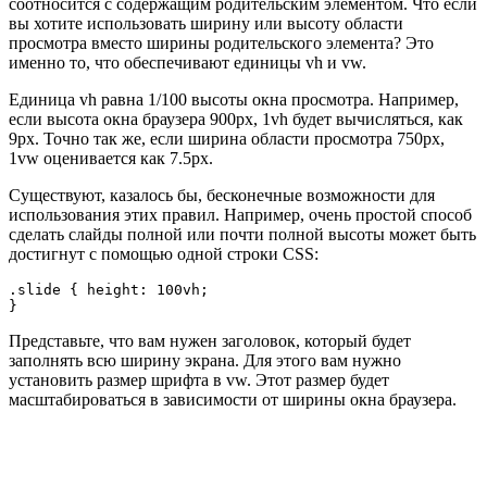
соотносится с содержащим родительским элементом. Что если
вы хотите использовать ширину или высоту области
просмотра вместо ширины родительского элемента? Это
именно то, что обеспечивают единицы vh и vw.
Единица vh равна 1/100 высоты окна просмотра. Например,
если высота окна браузера 900px, 1vh будет вычисляться, как
9px. Точно так же, если ширина области просмотра 750px,
1vw оценивается как 7.5px.
Существуют, казалось бы, бесконечные возможности для
использования этих правил. Например, очень простой способ
сделать слайды полной или почти полной высоты может быть
достигнут с помощью одной строки CSS:
.slide { height: 100vh;

}
Представьте, что вам нужен заголовок, который будет
заполнять всю ширину экрана. Для этого вам нужно
установить размер шрифта в vw. Этот размер будет
масштабироваться в зависимости от ширины окна браузера.