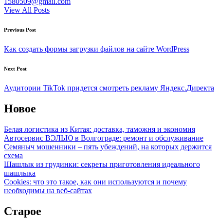
1580509@gmail.com
View All Posts
Post
Previous Post
navigation
Как создать формы загрузки файлов на сайте WordPress
Next Post
Аудитории TikTok придется смотреть рекламу Яндекс.Директа
Новое
Белая логистика из Китая: доставка, таможня и экономия
Автосервис ВЭЛЬЮ в Волгограде: ремонт и обслуживание
Семяныч мошенники – пять убеждений, на которых держится
схема
Шашлык из грудинки: секреты приготовления идеального
шашлыка
Cookies: что это такое, как они используются и почему
необходимы на веб-сайтах
Старое