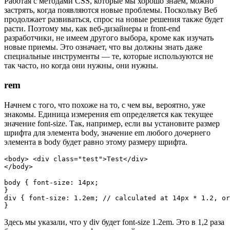
Работая с методами CSS, которые мы хорошо знаем, можно
застрять, когда появляются новые проблемы. Поскольку Веб
продолжает развиваться, спрос на новые решения также будет
расти. Поэтому мы, как веб-дизайнеры и front-end
разработчики, не имеем другого выбора, кроме как изучать
новые приемы. Это означает, что вы должны знать даже
специальные инструменты — те, которые используются не
так часто, но когда они нужны, они нужны.
rem
Начнем с того, что похоже на то, с чем вы, вероятно, уже
знакомы. Единица измерения em определяется как текущее
значение font-size. Так, например, если вы установите размер
шрифта для элемента body, значение em любого дочернего
элемента в body будет равно этому размеру шрифта.
<body> <div class="test">Test</div>

</body>
body { font-size: 14px;

}

div { font-size: 1.2em; // calculated at 14px * 1.2, or
}
Здесь мы указали, что у div будет font-size 1.2em. Это в 1,2 раза