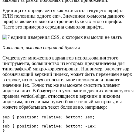
выходят за рамки подобных простых приложений.
Единица ex определяется как «х-высота текущего шрифта
ИЛИ половины одного em». Значением x-высоты данного
шрифта является высота строчной буквы x этого шрифта.
Часто это примерно середина символов шрифта.
Х-высота; высота строчной буквы x
Существует множество вариантов использования этого
инструмента, большинство из которых предназначены для
типографской микро-корректировки. Например, элемент sup,
обозначающий верхний индекс, может быть перемещен вверх
в строке, используя относительное положение и нижнее
значение 1ex. Точно так же вы можете сместить элемент
индекса вниз. В браузере по умолчанию для них используются
правила vertical-align, относящиеся к верхним и нижним
индексам, но если вам нужен более точный контроль, вы
можете обрабатывать текст более явно, например:
sup { position: relative; bottom: 1ex;

}

sub { position: relative; bottom: -1ex;

}