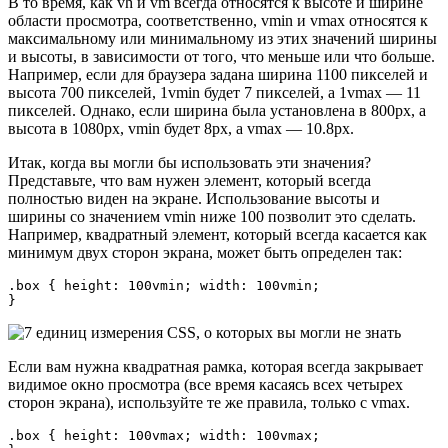
В то время, как vh и vm всегда относятся к высоте и ширине
области просмотра, соответственно, vmin и vmax относятся к
максимальному или минимальному из этих значений ширины
и высоты, в зависимости от того, что меньше или что больше.
Например, если для браузера задана ширина 1100 пикселей и
высота 700 пикселей, 1vmin будет 7 пикселей, а 1vmax — 11
пикселей. Однако, если ширина была установлена в 800px, а
высота в 1080px, vmin будет 8px, а vmax — 10.8px.
Итак, когда вы могли бы использовать эти значения?
Представьте, что вам нужен элемент, который всегда
полностью виден на экране. Использование высоты и
ширины со значением vmin ниже 100 позволит это сделать.
Например, квадратный элемент, который всегда касается как
минимум двух сторон экрана, может быть определен так:
.box { height: 100vmin; width: 100vmin;

}
Если вам нужна квадратная рамка, которая всегда закрывает
видимое окно просмотра (все время касаясь всех четырех
сторон экрана), используйте те же правила, только с vmax.
.box { height: 100vmax; width: 100vmax;
