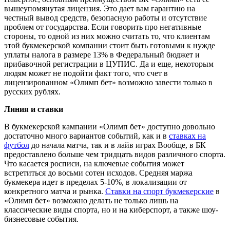
вышеупомянутая лицензия. Это дает вам гарантию на
честный вывод средств, безопасную работы и отсутствие
проблем от государства. Если говорить про негативные
стороны, то одной из них можно считать то, что клиентам
этой букмекерской компании стоит быть готовыми к нужде
уплаты налога в размере 13% в Федеральный бюджет и
прибавочной регистрации в ЦУПИС. Да и еще, некоторым
людям может не подойти факт того, что счет в
лицензированном «Олимп бет» возможно завести только в
русских рублях.
Линия и ставки
В букмекерской кампании «Олимп бет» доступно довольно
достаточно много вариантов событий, как и в
ставках на
футбол
до начала матча, так и в лайв играх Вообще, в БК
предоставлено больше чем тридцать видов различного спорта.
Что касается росписи, на ключевые события может
встретиться до восьми сотен исходов. Средняя маржа
букмекера идет в пределах 5-10%, в локализации от
конкретного матча и рынка.
Ставки на спорт букмекерские
в
«Олимп бет» возможно делать не только лишь на
классические виды спорта, но и на киберспорт, а также шоу-
бизнесовые события.