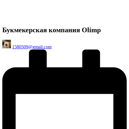
Букмекерская компания Olimp
Posted
1580509@gmail.com
by