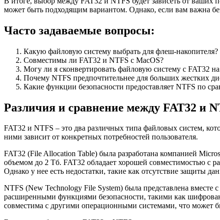
В итоге, выбор между FAT32 и NTFS будет зависеть от ваших 
может быть подходящим вариантом. Однако, если вам важна б
Часто задаваемые вопросы:
Какую файловую систему выбрать для флеш-накопителя?
Совместимы ли FAT32 и NTFS с MacOS?
Могу ли я сконвертировать файловую систему с FAT32 н
Почему NTFS предпочтительнее для больших жестких ди
Какие функции безопасности предоставляет NTFS по ср
Различия и сравнение между FAT32 и 
FAT32 и NTFS – это два различных типа файловых систем, кот
ними зависит от конкретных потребностей пользователя.
FAT32 (File Allocation Table) была разработана компанией Micr
объемом до 2 Тб. FAT32 обладает хорошей совместимостью с 
Однако у нее есть недостатки, такие как отсутствие защиты д
NTFS (New Technology File System) была представлена вместе 
расширенными функциями безопасности, такими как шифрование
совместима с другими операционными системами, что может б