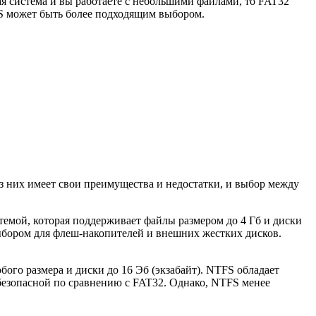
я система и вы работаете с небольшими файлами, то FAT32
FS может быть более подходящим выбором.
з них имеет свои преимущества и недостатки, и выбор между
истемой, которая поддерживает файлы размером до 4 Гб и диски
ыбором для флеш-накопителей и внешних жестких дисков.
ого размера и диски до 16 Эб (экзабайт). NTFS обладает
безопасной по сравнению с FAT32. Однако, NTFS менее