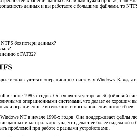
потребностей хранения данных. Если вам нужна простая, надежна
езопасность данных и вы работаете с большими файлами, то NT
а NTFS без потери данных?
сков?
авнению с FAT32?
NTFS
орые используются в операционных системах Windows. Каждая и
osoft в конце 1980-х годов. Она является устаревшей файловой с
различными операционными системами, что делает ее хорошим в
анных и ограниченные возможности восстановления после сбоев.
с Windows NT в начале 1990-х годов. Она поддерживает файлы люб
 данных и контроль доступа, что делает ее более надежной и 
ыть проблемой при работе с разными устройствами.