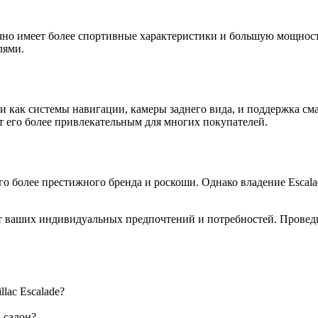
но имеет более спортивные характеристики и большую мощность
лями.
как системы навигации, камеры заднего вида, и поддержка сма
т его более привлекательным для многих покупателей.
оего более престижного бренда и роскоши. Однако владение Escal
от ваших индивидуальных предпочтений и потребностей. Проведит
lac Escalade?
 салон?