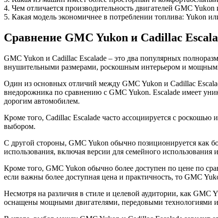
4. Чем отличается производительность двигателей GMC Yukon и 
5. Какая модель экономичнее в потреблении топлива: Yukon или
Сравнение GMC Yukon и Cadillac Escal
GMC Yukon и Cadillac Escalade – это два популярных полнора
внушительными размерами, роскошным интерьером и мощными д
Один из основных отличий между GMC Yukon и Cadillac Escalad
внедорожника по сравнению с GMC Yukon. Escalade имеет уник
дорогим автомобилем.
Кроме того, Cadillac Escalade часто ассоциируется с роскошью 
выбором.
С другой стороны, GMC Yukon обычно позиционируется как бо
использования, включая версии для семейного использования 
Кроме того, GMC Yukon обычно более доступен по цене по срав
если важны более доступная цена и практичность, то GMC Yuk
Несмотря на различия в стиле и целевой аудитории, как GMC Y
оснащены мощными двигателями, передовыми технологиями и