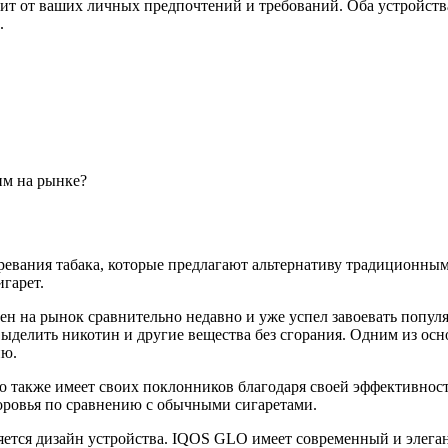
исит от ваших личных предпочтений и требований. Оба устройств
.
им на рынке?
вания табака, которые предлагают альтернативу традиционным 
игарет.
н на рынок сравнительно недавно и уже успел завоевать популя
 выделить никотин и другие вещества без сгорания. Одним из о
ию.
о также имеет своих поклонников благодаря своей эффективност
здоровья по сравнению с обычными сигаретами.
тся дизайн устройства. IQOS GLO имеет современный и элега