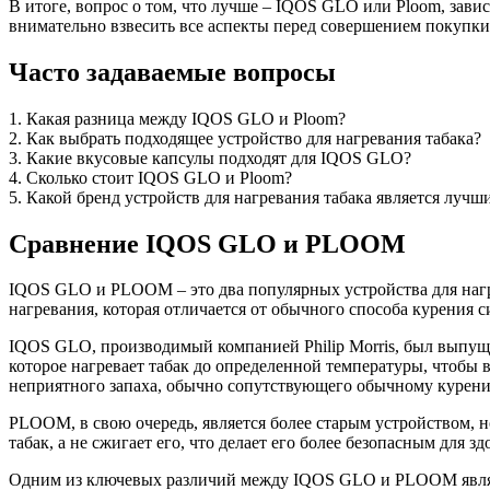
В итоге, вопрос о том, что лучше – IQOS GLO или Ploom, зав
внимательно взвесить все аспекты перед совершением покупки
Часто задаваемые вопросы
1. Какая разница между IQOS GLO и Ploom?
2. Как выбрать подходящее устройство для нагревания табака?
3. Какие вкусовые капсулы подходят для IQOS GLO?
4. Сколько стоит IQOS GLO и Ploom?
5. Какой бренд устройств для нагревания табака является лучш
Сравнение IQOS GLO и PLOOM
IQOS GLO и PLOOM – это два популярных устройства для нагре
нагревания, которая отличается от обычного способа курения с
IQOS GLO, производимый компанией Philip Morris, был выпуще
которое нагревает табак до определенной температуры, чтобы
неприятного запаха, обычно сопутствующего обычному курен
PLOOM, в свою очередь, является более старым устройством, н
табак, а не сжигает его, что делает его более безопасным для 
Одним из ключевых различий между IQOS GLO и PLOOM являе