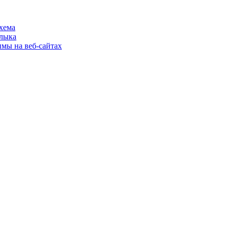
хема
шлыка
имы на веб-сайтах