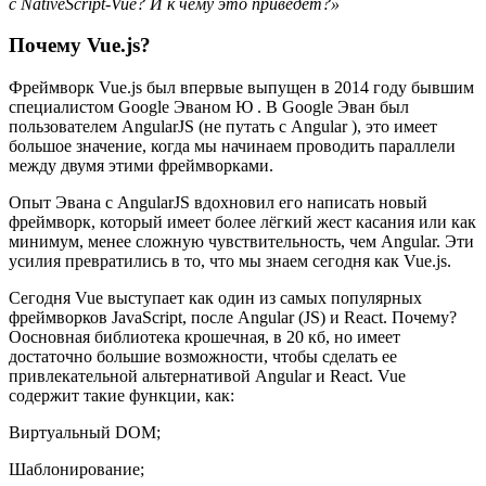
с NativeScript-Vue? И к чему это приведёт?»
Почему Vue.js?
Фреймворк Vue.js был впервые выпущен в 2014 году бывшим
специалистом Google Эваном Ю . В Google Эван был
пользователем AngularJS (не путать с Angular ), это имеет
большое значение, когда мы начинаем проводить параллели
между двумя этими фреймворками.
Опыт Эвана с AngularJS вдохновил его написать новый
фреймворк, который имеет более лёгкий жест касания или как
минимум, менее сложную чувствительность, чем Angular. Эти
усилия превратились в то, что мы знаем сегодня как Vue.js.
Сегодня Vue выступает как один из самых популярных
фреймворков JavaScript, после Angular (JS) и React. Почему?
Оосновная библиотека крошечная, в 20 кб, но имеет
достаточно большие возможности, чтобы сделать ее
привлекательной альтернативой Angular и React. Vue
содержит такие функции, как:
Виртуальный DOM;
Шаблонирование;