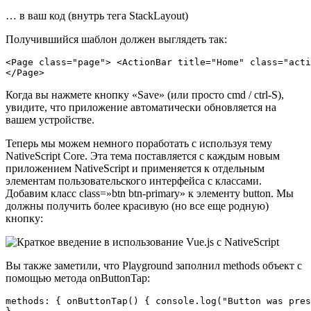
… в ваш код (внутрь тега StackLayout)
Получившийся шаблон должен выглядеть так:
<Page class="page"> <ActionBar title="Home" class="acti
Когда вы нажмете кнопку «Save» (или просто cmd / ctrl-S),
увидите, что приложение автоматически обновляется на
вашем устройстве.
Теперь мы можем немного поработать с используя тему
NativeScript Core. Эта тема поставляется с каждым новым
приложением NativeScript и применяется к отдельным
элементам пользовательского интерфейса с классами.
Добавим класс class=»btn btn-primary» к элементу button. Мы
должны получить более красивую (но все еще родную)
кнопку:
Вы также заметили, что Playground заполнил methods объект с
помощью метода onButtonTap:
methods: { onButtonTap() { console.log("Button was pres