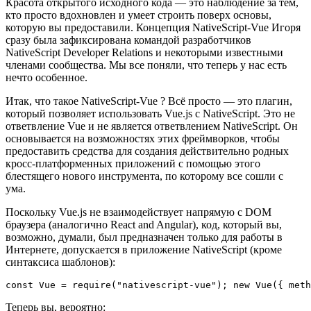
Красота открытого исходного кода — это наблюдение за тем,
кто просто вдохновлен и умеет строить поверх основы,
которую вы предоставили. Концепция NativeScript-Vue Игоря
сразу была зафиксирована командой разработчиков
NativeScript Developer Relations и некоторыми известными
членами сообщества. Мы все поняли, что теперь у нас есть
нечто особенное.
Итак, что такое NativeScript-Vue ? Всё просто — это плагин,
который позволяет использовать Vue.js с NativeScript. Это не
ответвление Vue и не является ответвлением NativeScript. Он
основывается на возможностях этих фреймворков, чтобы
предоставить средства для создания действительно родных
кросс-платформенных приложений с помощью этого
блестящего нового инструмента, по которому все сошли с
ума.
Поскольку Vue.js не взаимодействует напрямую с DOM
браузера (аналогично React and Angular), код, который вы,
возможно, думали, был предназначен только для работы в
Интернете, допускается в приложение NativeScript (кроме
синтаксиса шаблонов):
Теперь вы, вероятно: