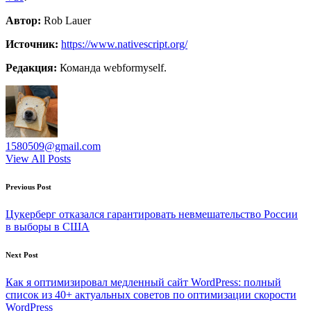
Автор:
Rob Lauer
Источник:
https://www.nativescript.org/
Редакция:
Команда webformyself.
1580509@gmail.com
View All Posts
Post
Previous Post
navigation
Цукерберг отказался гарантировать невмешательство России
в выборы в США
Next Post
Как я оптимизировал медленный сайт WordPress: полный
список из 40+ актуальных советов по оптимизации скорости
WordPress