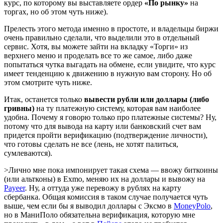
курс, по которому вы выставляете ордер
«По рынку»
на
торгах, но об этом чуть ниже).
Прелесть этого метода именно в простоте, и владельцы биржи
очень правильно сделали, что выделили это в отдельный
сервис. Хотя, вы можете зайти на вкладку «Торги» из
верхнего меню и проделать все то же самое, либо даже
попытаться чутка выгадать на обмене, если увидите, что курс
имеет тенденцию к движению в нужную вам сторону. Но об
этом смотрите чуть ниже.
Итак, останется только
вывести рубли или доллары (либо
гривны)
на ту платежную систему, которая вам наиболее
удобна. Почему я говорю только про платежные системы? Ну,
потому что для вывода на карту или банковский счет вам
придется пройти верификацию (подтверждение личности),
что готовы сделать не все (лень, не хотят палиться,
сумлеваются).
>Лично мне пока импонирует такая схема — ввожу биткоины
(или альтконы) в Exmo, меняю их на доллары и вывожу на
Payeer
. Ну, а оттуда уже перевожу в рублях на карту
сбербанка. Общая комиссия в таком случае получается чуть
выше, чем если бы я выводил доллары с Эксмо в
MoneyPolo
,
но в МаниПоло обязательна верификация, которую мне