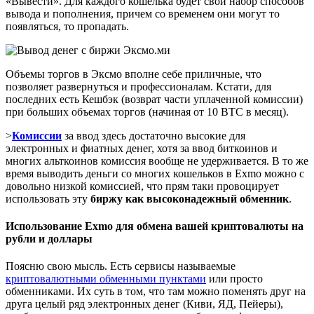
«Вывести». Для каждого кошелька будет свой набор способов
вывода и пополнения, причем со временем они могут то
появляться, то пропадать.
Объемы торгов в Эксмо вполне себе приличные, что
позволяет развернуться и профессионалам. Кстати, для
последних есть Кешбэк (возврат части уплаченной комиссии)
при больших объемах торгов (начиная от 10 BTC в месяц).
>
Комиссии
за ввод здесь достаточно высокие для
электронных и фиатных денег, хотя за ввод биткоинов и
многих альткоинов комиссия вообще не удерживается. В то же
время выводить деньги со многих кошельков в Exmo можно с
довольно низкой комиссией, что прям таки провоцирует
использовать эту
биржу как высоконадежный обменник
.
Использование Exmo для обмена вашей криптовалюты на
рубли и доллары
Поясню свою мысль. Есть сервисы называемые
криптовалютными обменными пунктами
или просто
обменниками. Их суть в том, что там можно поменять друг на
друга целый ряд электронных денег (Киви, ЯД, Пейеры),