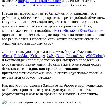
наиболее
популярных криптовалют
и обычных фиатных
денег, например, рублей на вашей карте Сбербанка.
И если вы заработали где-то биткоины или альтконы, то в
рубли их удобнее всего превратить через подобный обменник.
Но у обменников есть один недостаток — низкий уровень
доверия к ним и сложность проверки репутации. Есть,
конечно же, сервисы подобные
Бестчейнджу
и
КурсЕксперту
,
призванные в этом помочь, но нарваться на мошенников шанс
все равно велик. Особенно, если хотите провести обмен по
максимально выгодному курсу.
Лично я пользуюсь одним и тем же набором обменников
(
60сек
,
BaksMan
,
Ychanger
,
24PayBank
,
ProstoCash
,
WMGlobus
)
и Бестчейндж использую только для быстрого определения
курса именно между ними. Но опять же это не всегда может
быть так же
выгодно, как при использовании
криптовалютной биржи
, ибо на бирже идут живые торги, а
не ставится курс «от потолка».
Как все это происходит? Заходите на Эксмо в свои кошельки,
выбираете криптовалюту, которую нужно обналичить
(обрублевить) и жмете напротив нее кнопку
«Пополнить»
.