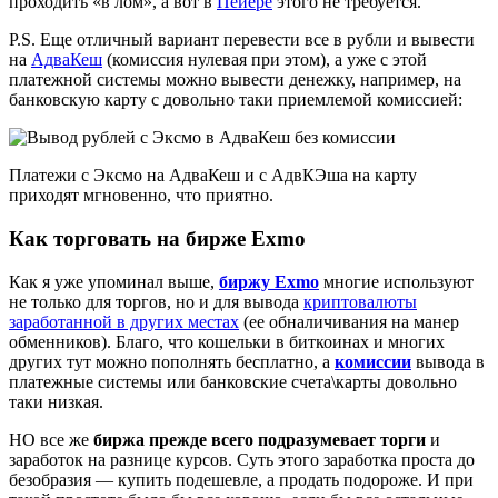
проходить «в лом», а вот в
Пейере
этого не требуется.
P.S. Еще отличный вариант перевести все в рубли и вывести
на
АдваКеш
(комиссия нулевая при этом), а уже с этой
платежной системы можно вывести денежку, например, на
банковскую карту с довольно таки приемлемой комиссией:
Платежи с Эксмо на АдваКеш и с АдвКЭша на карту
приходят мгновенно, что приятно.
Как торговать на бирже Exmo
Как я уже упоминал выше,
биржу Exmo
многие используют
не только для торгов, но и для вывода
криптовалюты
заработанной в других местах
(ее обналичивания на манер
обменников). Благо, что кошельки в биткоинах и многих
других тут можно пополнять бесплатно, а
комиссии
вывода в
платежные системы или банковские счета\карты довольно
таки низкая.
НО все же
биржа прежде всего подразумевает торги
и
заработок на разнице курсов. Суть этого заработка проста до
безобразия — купить подешевле, а продать подороже. И при