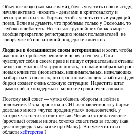
Обычные люди (как мы с вами), боясь упустить свою выгоду,
начали активно «входить» деньгами в криптовалюту и
регистрироваться на биржах, чтобы успеть сесть в уходящий
поезд. Если вы думаете, что проблемы только у Эксмо.ми, то
глубоко ошибаетесь. Несколько крупнейших бирж в мире
вообще прекратило регистрацию новых пользователей, не
говоря уже об оперативной поддержке клиентов.
Люди же в большинстве своем нетерпеливы
и хотят, чтобы
именно их проблему решили в первую очередь. Они
чувствуют себя в своем праве и пишут отрицательные отзывы
везде, где можно. Им трудно понять, что лавинообразный рост
новых клиентов (неопытных, невнимательных, нежелающих
разбираться в нюансах, но страстно желающих заработать) для
биржи создает очень сложную ситуацию. Нарастить штат
грамотной техподдержки в короткие сроки очень сложно.
Поэтому мой совет — чутка сбавить обороты и войти в
положение. Из-за простоты и СНГ-направленности у биржи
довольно много «жутко продвинутых» пользователей, у
которых часто что-то идет не так. Читая их отрицательные
(яростные) отзывы иногда хочется схватиться за голову (как
делал медведь в мультике про Машу). Это уже что-то из
области
хейтерства
?