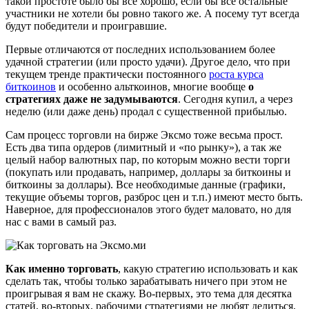
такой простоте было бы все хорошо, если бы все остальные
участники не хотели бы ровно такого же. А посему тут всегда
будут победители и проигравшие.
Первые отличаются от последних использованием более
удачной стратегии (или просто удачи). Другое дело, что при
текущем тренде практически постоянного
роста курса
биткоинов
и особенно альткоинов, многие вообще
о
стратегиях даже не задумываются
. Сегодня купил, а через
неделю (или даже день) продал с существенной прибылью.
Сам процесс торговли на бирже Эксмо тоже весьма прост.
Есть два типа ордеров (лимитный и «по рынку»), а так же
целый набор валютных пар, по которым можно вести торги
(покупать или продавать, например, доллары за биткоины и
биткоины за доллары). Все необходимые данные (графики,
текущие объемы торгов, разброс цен и т.п.) имеют место быть.
Наверное, для профессионалов этого будет маловато, но для
нас с вами в самый раз.
Как именно торговать
, какую стратегию использовать и как
сделать так, чтобы только зарабатывать ничего при этом не
проигрывая я вам не скажу. Во-первых, это тема для десятка
статей, во-вторых, рабочими стратегиями не любят делиться,