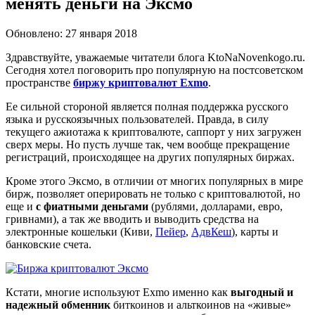
менять деньги на Эксмо
Обновлено: 27 января 2018
Здравствуйте, уважаемые читатели блога KtoNaNovenkogo.ru.
Сегодня хотел поговорить про популярную на постсоветском
пространстве
биржу криптовалют Exmo
.
Ее сильной стороной является полная поддержка русского
языка и русскоязычных пользователей. Правда, в силу
текущего ажиотажа к криптовалюте, саппорт у них загружен
сверх меры. Но пусть лучше так, чем вообще прекращение
регистраций, происходящее на других популярных биржах.
Кроме этого Эксмо, в отличии от многих популярных в мире
бирж, позволяет оперировать не только с криптовалютой, но
еще и
с фиатными деньгами
(рублями, долларами, евро,
гривнами), а так же вводить и выводить средства на
электронные кошельки (Киви,
Пейер
,
АдвКеш
), карты и
банковские счета.
Кстати, многие используют Exmo именно как
выгодный и
надежный обменник
биткоинов и альткоинов на «живые»