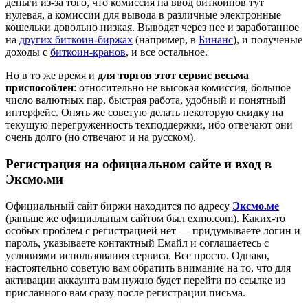
деньги из-за того, что комиссия на ввод биткоинов тут
нулевая, а комиссии для вывода в различные электронные
кошельки довольно низкая. Выводят через нее и заработанное
на
других биткоин-биржах
(например, в
Бинанс
), и полученые
доходы с
биткоин-кранов
, и все остальное.
Но в то же время и
для торгов этот сервис весьма
приспособлен
: относительно не высокая комиссия, большое
число валютных пар, быстрая работа, удобный и понятный
интерфейс. Опять же советую делать некоторую скидку на
текущую перегруженность техподдержки, ибо отвечают они
очень долго (но отвечают и на русском).
Регистрация на официальном сайте и вход в
Эксмо.ми
Официальный сайт биржи находится по адресу
Эксмо.ме
(раньше же официальным сайтом был exmo.com). Каких-то
особых проблем с регистрацией нет — придумываете логин и
пароль, указываете контактный Емайл и соглашаетесь с
условиями использования сервиса. Все просто. Однако,
настоятельно советую вам обратить внимание на то, что для
активации аккаунта вам нужно будет перейти по ссылке из
присланного вам сразу после регистрации письма.