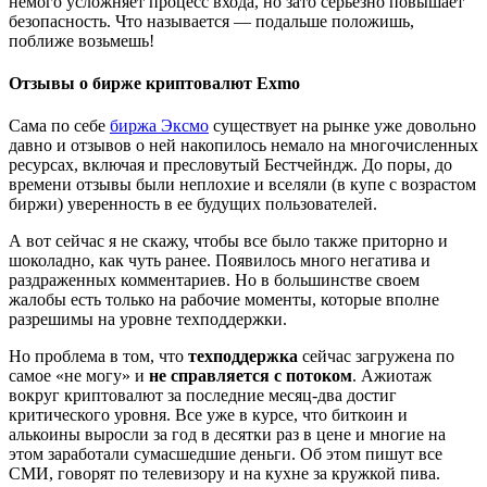
немого усложняет процесс входа, но зато серьезно повышает
безопасность. Что называется — подальше положишь,
поближе возьмешь!
Отзывы о бирже криптовалют Exmo
Сама по себе
биржа Эксмо
существует на рынке уже довольно
давно и отзывов о ней накопилось немало на многочисленных
ресурсах, включая и пресловутый Бестчейндж. До поры, до
времени отзывы были неплохие и вселяли (в купе с возрастом
биржи) уверенность в ее будущих пользователей.
А вот сейчас я не скажу, чтобы все было также приторно и
шоколадно, как чуть ранее. Появилось много негатива и
раздраженных комментариев. Но в большинстве своем
жалобы есть только на рабочие моменты, которые вполне
разрешимы на уровне техподдержки.
Но проблема в том, что
техподдержка
сейчас загружена по
самое «не могу» и
не справляется с потоком
. Ажиотаж
вокруг криптовалют за последние месяц-два достиг
критического уровня. Все уже в курсе, что биткоин и
алькоины выросли за год в десятки раз в цене и многие на
этом заработали сумасшедшие деньги. Об этом пишут все
СМИ, говорят по телевизору и на кухне за кружкой пива.