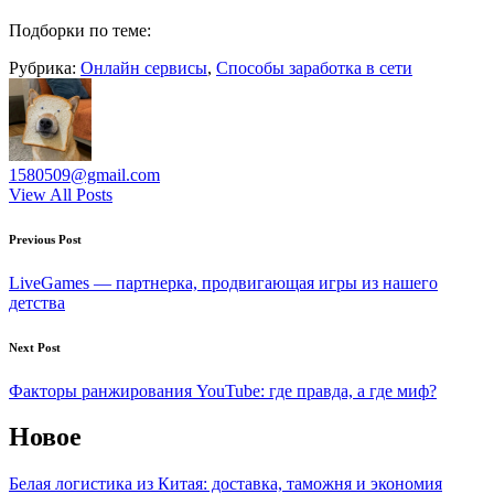
Подборки по теме:
Рубрика:
Онлайн сервисы
,
Способы заработка в сети
1580509@gmail.com
View All Posts
Post
Previous Post
navigation
LiveGames — партнерка, продвигающая игры из нашего
детства
Next Post
Факторы ранжирования YouTube: где правда, а где миф?
Новое
Белая логистика из Китая: доставка, таможня и экономия