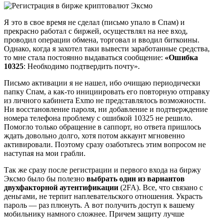
Я это в свое время не сделал (письмо упало в Спам) и
прекрасно работал с биржей, осуществлял на нее вход,
проводил операции обмена, торговал и вводил биткоины.
Однако, когда я захотел таки вывести заработанные средства,
то мне стала постоянно выдаваться сообщение:
«Ошибка
10325
: Необходимо подтвердить почту».
Письмо активации я не нашел, ибо очищаю периодически
папку Спам, а как-то инициировать его повторную отправку
из личного кабинета Exmo не представлялось возможности.
Ни восстановление пароля, ни добавление и подтверждение
номера телефона проблему с ошибкой 10325 не решило.
Помогло только обращение в саппорт, но ответа пришлось
ждать довольно долго, хотя потом аккаунт мгновенно
активировали. Поэтому сразу озаботьтесь этим вопросом не
наступая на мои грабли.
Так же сразу после регистрации и первого входа на биржу
Эксмо было бы полезно
выбрать один из вариантов
двухфакторной аутентификации
(2FA). Все, что связано с
деньгами, не терпит наплевательского отношения. Украсть
пароль — раз плюнуть. А вот получить доступ к вашему
мобильнику намного сложнее. Причем защиту лучше