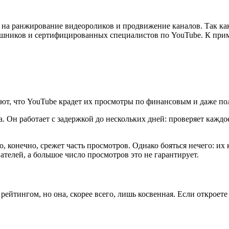
 на ранжирование видеороликов и продвижение каналов. Так к
еошников и сертифицированных специалистов по YouTube. К прим
ают, что YouTube крадет их просмотры по финансовым и даже по
. Он работает с задержкой до нескольких дней: проверяет каждо
 конечно, срежет часть просмотров. Однако бояться нечего: их 
телей, а большое число просмотров это не гарантирует.
йтингом, но она, скорее всего, лишь косвенная. Если откроете с