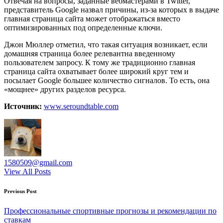
Отвечая на вопросы, заданные вебмастерами в Twitter,
представитель Google назвал причины, из-за которых в выдаче
главная страница сайта может отображаться вместо
оптимизированных под определенные ключи.
Джон Мюллер отметил, что такая ситуация возникает, если
домашняя страница более релевантна введенному
пользователем запросу. К тому же традиционно главная
страница сайта охватывает более широкий круг тем и
посылает Google большее количество сигналов. То есть, она
«мощнее» других разделов ресурса.
Источник:
www.seroundtable.com
1580509@gmail.com
View All Posts
Post
Previous Post
navigation
Профессиональные спортивные прогнозы и рекомендации по
ставкам