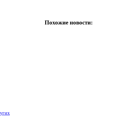
Похожие новости:
ругих