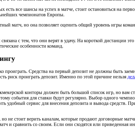
бых есть все шансы на успех в матче, стоит остановиться на пер
ильнейших чемпионатов Европы.
тный матч, но она позволяет оценить общий уровень игры команд
связана с тем, что они верят в удачу. На короткой дистанции эт
стические особенности команд.
тингу
жалко проиграть. Средства на первый депозит не должны быть за
есть риск проиграть депозит. Именно по этой причине нельзя
дел
кмекерской конторы должен быть большой список игр, но вам ст
ому события для ставки будут регулярно. Выбор одного чемпиона
ить удобный сервис для внесения депозита и вывода средств. П
 но не стоит верить каналам, которые продают договорные мат
атч и сравнить со своим. Если они сходятся или приведенная ин