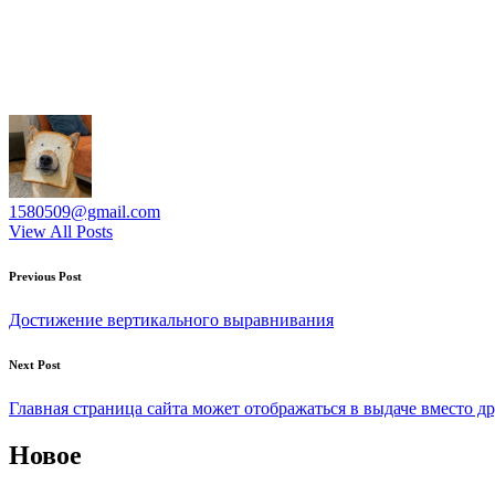
1580509@gmail.com
View All Posts
Post
Previous Post
navigation
Достижение вертикального выравнивания
Next Post
Главная страница сайта может отображаться в выдаче вместо д
Новое